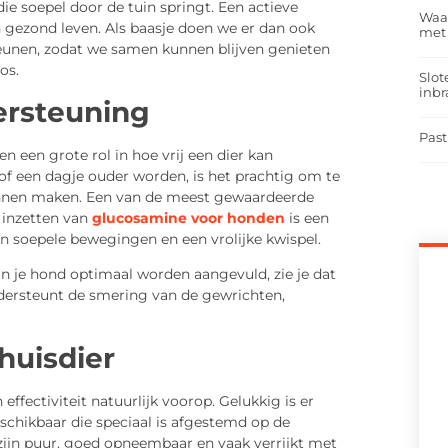
ie soepel door de tuin springt. Een actieve
Waar
en gezond leven. Als baasje doen we er dan ook
met
steunen, zodat we samen kunnen blijven genieten
os.
Slot
inbr
ersteuning
Past
n een grote rol in hoe vrij een dier kan
of een dagje ouder worden, is het prachtig om te
 kunnen maken. Een van de meest gewaardeerde
 inzetten van
glucosamine voor honden
is een
n soepele bewegingen en een vrolijke kwispel.
n je hond optimaal worden aangevuld, zie je dat
ndersteunt de smering van de gewrichten,
 huisdier
effectiviteit natuurlijk voorop. Gelukkig is er
schikbaar die speciaal is afgestemd op de
zijn puur, goed opneembaar en vaak verrijkt met