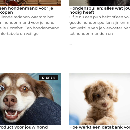
een hondenmand voor je
Hondenspullen: alles wat j
 kopen
nodig heeft
chillende redenen waarom het
Of je nu een pup hebt of een v
en hondenmand voor je hond
goede hondenspullen zijn onmi
e is: Comfort: Een hondenmand
het welzijn van je viervoeter. 
fortabele en veilige
tot hondenmanden en
...
DIEREN
roduct voor jouw hond
Hoe werkt een databank vo