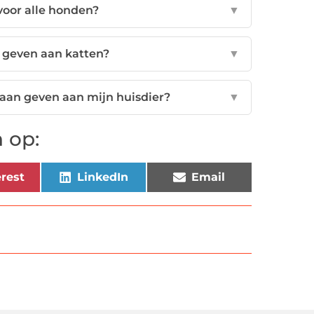
voor alle honden?
▼
 geven aan katten?
▼
an geven aan mijn huisdier?
▼
 op:
rest
LinkedIn
Email