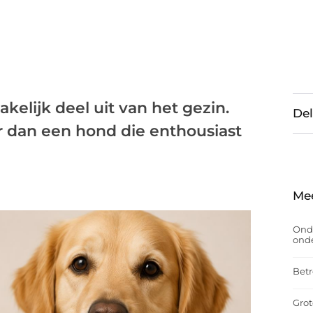
elijk deel uit van het gezin.
Del
r dan een hond die enthousiast
Me
Onde
onde
Betr
Grot