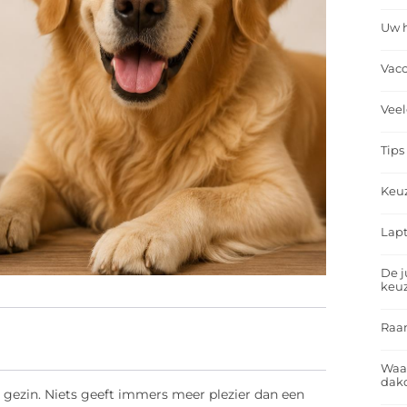
Uw h
Vacc
Veel
Tips
Keu
Lapt
De j
keu
Raa
Waa
dakd
 gezin. Niets geeft immers meer plezier dan een