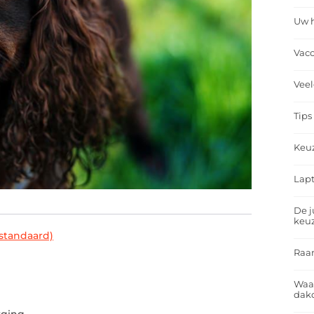
Uw h
Vacc
Veel
Tips
Keu
Lapt
De j
keu
standaard)
Raa
Waa
g
dakd