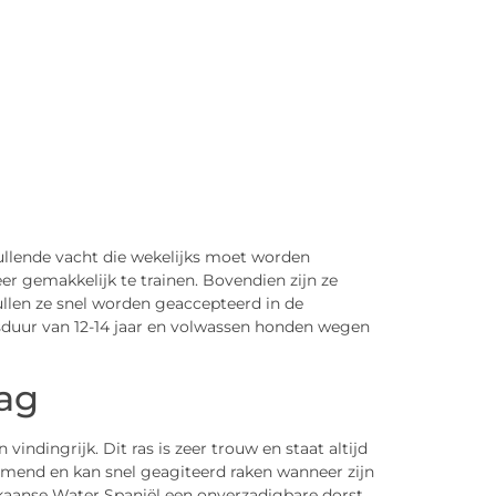
ullende vacht die wekelijks moet worden
eer gemakkelijk te trainen. Bovendien zijn ze
ullen ze snel worden geaccepteerd in de
sduur van 12-14 jaar en volwassen honden wegen
ag
indingrijk. Dit ras is zeer trouw en staat altijd
ermend en kan snel geagiteerd raken wanneer zijn
ikaanse Water Spaniël een onverzadigbare dorst