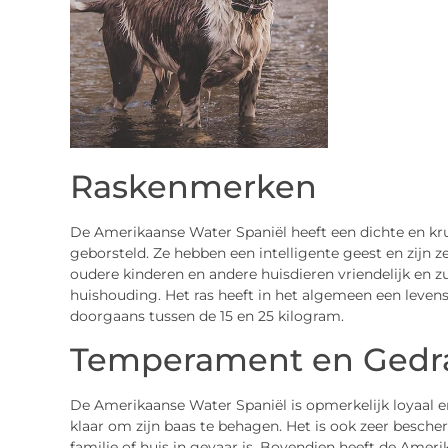
Raskenmerken
De Amerikaanse Water Spaniël heeft een dichte en kr
geborsteld. Ze hebben een intelligente geest en zijn z
oudere kinderen en andere huisdieren vriendelijk en z
huishouding. Het ras heeft in het algemeen een leven
doorgaans tussen de 15 en 25 kilogram.
Temperament en Gedr
De Amerikaanse Water Spaniël is opmerkelijk loyaal en v
klaar om zijn baas te behagen. Het is ook zeer besch
familie of huis in gevaar is. Bovendien heeft de Amer