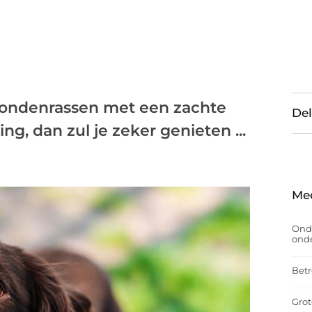
 hondenrassen met een zachte
Del
ng, dan zul je zeker genieten ...
Me
Onde
onde
Betr
Grot