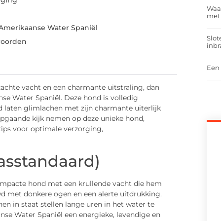
rging
Waar
met
 Amerikaanse Water Spaniël
Slot
woorden
inbr
Een 
zachte vacht en een charmante uitstraling, dan
nse Water Spaniël. Deze hond is volledig
 laten glimlachen met zijn charmante uiterlijk
 diepgaande kijk nemen op deze unieke hond,
ips voor optimale verzorging,
asstandaard)
ompacte hond met een krullende vacht die hem
wd met donkere ogen en een alerte uitdrukking.
en in staat stellen lange uren in het water te
e Water Spaniël een energieke, levendige en