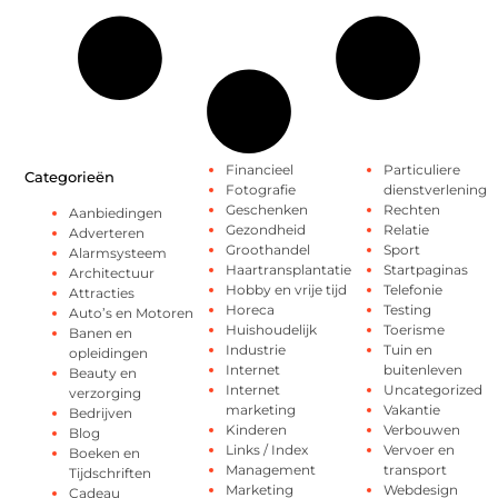
Financieel
Particuliere
Categorieën
Fotografie
dienstverlening
Geschenken
Rechten
Aanbiedingen
Gezondheid
Relatie
Adverteren
Groothandel
Sport
Alarmsysteem
Haartransplantatie
Startpaginas
Architectuur
Hobby en vrije tijd
Telefonie
Attracties
Horeca
Testing
Auto’s en Motoren
Huishoudelijk
Toerisme
Banen en
Industrie
Tuin en
opleidingen
Internet
buitenleven
Beauty en
Internet
Uncategorized
verzorging
marketing
Vakantie
Bedrijven
Kinderen
Verbouwen
Blog
Links / Index
Vervoer en
Boeken en
Management
transport
Tijdschriften
Marketing
Webdesign
Cadeau