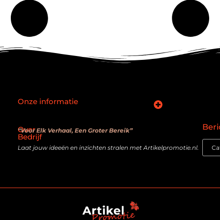
Onze informatie
SEO backlinks kopen: slimme zet of verouderde truc?
Hoe kan je online geld verdienen? De realiteit achter de belofte
Beri
Over
“Voor Elk Verhaal, Een Groter Bereik”
Bedrijf
Laat jouw ideeën en inzichten stralen met Artikelpromotie.nl.