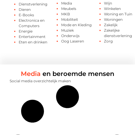
Media
Wijn
Dienstverlening
Meubels
Winkelen
Dieren
MKB
Woning en Tuin
E-Books
Mobiliteit
Woningen
Electronica en
Mode en Kleding
Zakelijk
Computers
Muziek
Zakelijke
Energie
Onderwijs
dienstverlening
Entertainment
Oog Laseren
Zorg
Eten en drinken
Media
en beroemde mensen
Social media overzichtelijk maken