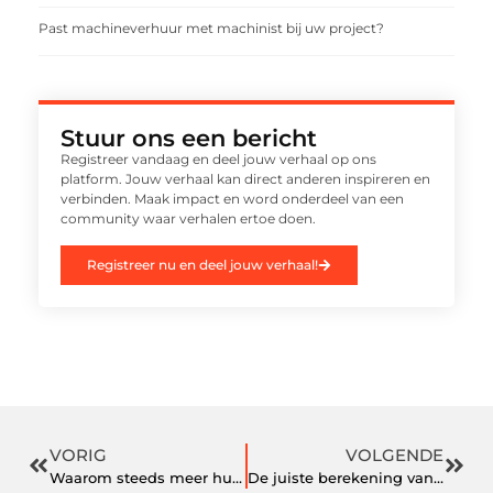
Past machineverhuur met machinist bij uw project?
Stuur ons een bericht
Registreer vandaag en deel jouw verhaal op ons
platform. Jouw verhaal kan direct anderen inspireren en
verbinden. Maak impact en word onderdeel van een
community waar verhalen ertoe doen.
Registreer nu en deel jouw verhaal!
VORIG
VOLGENDE
Waarom steeds meer huiseigenaren kiezen voor een dakdekker in Amersfoort
De juiste berekening van de fundering begint met de juiste keuze