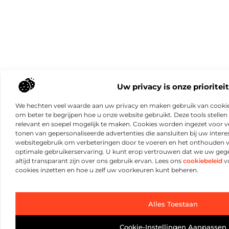
Uw privacy is onze prioriteit
We hechten veel waarde aan uw privacy en maken gebruik van cookie
om beter te begrijpen hoe u onze website gebruikt. Deze tools stellen 
relevant en soepel mogelijk te maken. Cookies worden ingezet voor ve
tonen van gepersonaliseerde advertenties die aansluiten bij uw intere
websitegebruik om verbeteringen door te voeren en het onthouden 
optimale gebruikerservaring. U kunt erop vertrouwen dat we uw ge
altijd transparant zijn over ons gebruik ervan. Lees ons
cookiebeleid
vo
cookies inzetten en hoe u zelf uw voorkeuren kunt beheren.
Alles Toestaan
Cookie-Instellingen Aanpassen