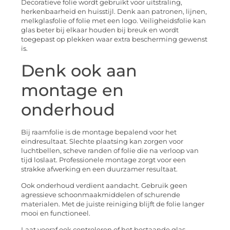
Decoratieve folie wordt gebruikt voor uitstraling,
herkenbaarheid en huisstijl. Denk aan patronen, lijnen,
melkglasfolie of folie met een logo. Veiligheidsfolie kan
glas beter bij elkaar houden bij breuk en wordt
toegepast op plekken waar extra bescherming gewenst
is.
Denk ook aan
montage en
onderhoud
Bij raamfolie is de montage bepalend voor het
eindresultaat. Slechte plaatsing kan zorgen voor
luchtbellen, scheve randen of folie die na verloop van
tijd loslaat. Professionele montage zorgt voor een
strakke afwerking en een duurzamer resultaat.
Ook onderhoud verdient aandacht. Gebruik geen
agressieve schoonmaakmiddelen of schurende
materialen. Met de juiste reiniging blijft de folie langer
mooi en functioneel.
Laat vooraf ook controleren of het bestaande glas