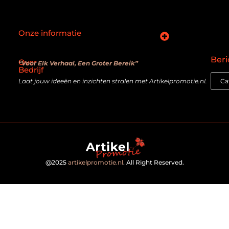
Onze informatie
SEO backlinks kopen: slimme zet of verouderde truc?
Hoe kan je online geld verdienen? De realiteit achter de belofte
Beri
Over
“Voor Elk Verhaal, Een Groter Bereik”
Bedrijf
Laat jouw ideeën en inzichten stralen met Artikelpromotie.nl.
@2025
artikelpromotie.nl
. All Right Reserved.