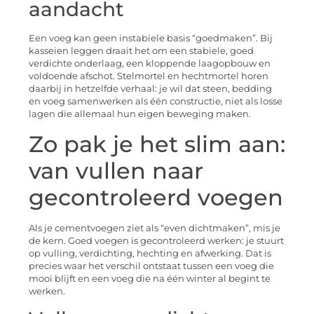
aandacht
Een voeg kan geen instabiele basis “goedmaken”. Bij
kasseien leggen draait het om een stabiele, goed
verdichte onderlaag, een kloppende laagopbouw en
voldoende afschot. Stelmortel en hechtmortel horen
daarbij in hetzelfde verhaal: je wil dat steen, bedding
en voeg samenwerken als één constructie, niet als losse
lagen die allemaal hun eigen beweging maken.
Zo pak je het slim aan:
van vullen naar
gecontroleerd voegen
Als je cementvoegen ziet als “even dichtmaken”, mis je
de kern. Goed voegen is gecontroleerd werken: je stuurt
op vulling, verdichting, hechting en afwerking. Dat is
precies waar het verschil ontstaat tussen een voeg die
mooi blijft en een voeg die na één winter al begint te
werken.