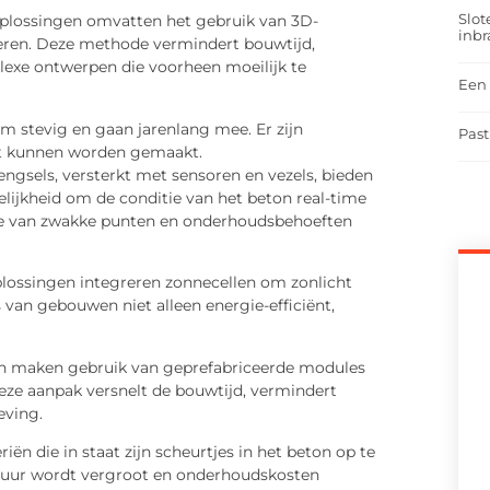
Slot
lossingen omvatten het gebruik van 3D-
inbr
eren. Deze methode vermindert bouwtijd,
lexe ontwerpen die voorheen moeilijk te
Een 
m stevig en gaan jarenlang mee. Er zijn
Past
at kunnen worden gemaakt.
sels, versterkt met sensoren en vezels, bieden
elijkheid om de conditie van het beton real-time
tie van zwakke punten en onderhoudsbehoeften
lossingen integreren zonnecellen om zonlicht
s van gebouwen niet alleen energie-efficiënt,
maken gebruik van geprefabriceerde modules
ze aanpak versnelt de bouwtijd, vermindert
eving.
ën die in staat zijn scheurtjes in het beton op te
tuur wordt vergroot en onderhoudskosten