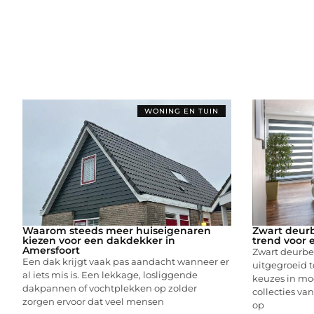
WONING EN TUIN
Waarom steeds meer huiseigenaren
Zwart deurb
kiezen voor een dakdekker in
trend voor 
Amersfoort
Zwart deurbes
Een dak krijgt vaak pas aandacht wanneer er
uitgegroeid t
al iets mis is. Een lekkage, losliggende
keuzes in mod
dakpannen of vochtplekken op zolder
collecties van
zorgen ervoor dat veel mensen
op