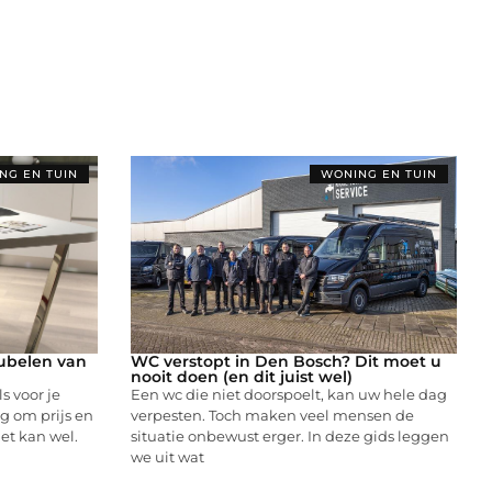
NG EN TUIN
WONING EN TUIN
ubelen van
WC verstopt in Den Bosch? Dit moet u
nooit doen (en dit juist wel)
 voor je
Een wc die niet doorspoelt, kan uw hele dag
ig om prijs en
verpesten. Toch maken veel mensen de
et kan wel.
situatie onbewust erger. In deze gids leggen
we uit wat