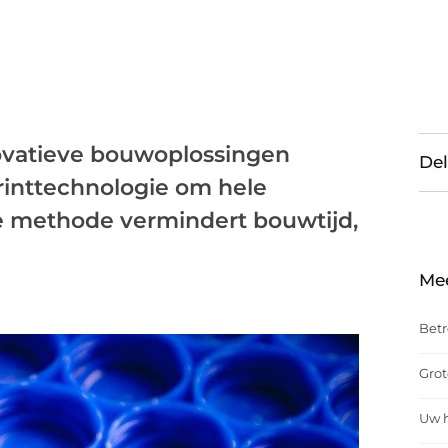
ovatieve bouwoplossingen
Del
rinttechnologie om hele
 methode vermindert bouwtijd,
Me
Betr
Grot
Uw h