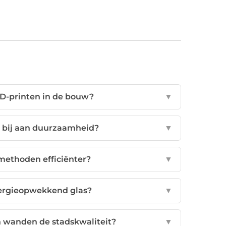
3D-printen in de bouw?
▼
n bij aan duurzaamheid?
▼
ethoden efficiënter?
▼
nergieopwekkend glas?
▼
 wanden de stadskwaliteit?
▼