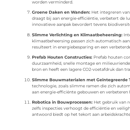
worden verminderd.
Groene Daken en Wanden:
Het integreren va
draagt bij aan energie-efficiëntie, verbetert de 
innovatieve aanpak bevordert tevens biodiversite
Slimme Verlichting en Klimaatbeheersing:
Int
klimaatbeheersing passen zich automatisch aan 
resulteert in energiebesparing en een verbeterd
Prefab Houten Constructies:
Prefab houten con
duurzaamheid, snelle montage en milieuvriendel
bron en heeft een lagere CO2-voetafdruk dan tr
Slimme Bouwmaterialen met Geïntegreerde T
technologie, zoals slimme ramen die zich automa
aan energie-efficiënte gebouwen en verbeteren 
Robotica in Bouwprocessen:
Het gebruik van r
zelfs inspecties verhoogt de efficiëntie en veili
antwoord biedt op het tekort aan arbeidskracht