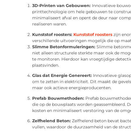
3D-Printen van Gebouwen:
Innovatieve bouwop
printtechnologie om hele gebouwen te constru
minimaliseert afval en opent de deur naar comp
realiseren waren.
Kunststof roosters:
Kunststof roosters
zijn enor
verschillende uitvoeringen mogelijk die op ma
Slimme Betonformuleringen:
Slimme betonmeng
niet alleen structurele sterkte maar ook de mog
te monitoren. Hierdoor kan vroegtijdige detec
plaatsvinden.
Glas dat Energie Genereert:
Innovatieve glasop
om te zetten in elektriciteit. Dit maakt de gevel
maar ook actieve energieproducenten.
Prefab Bouwmethoden:
Prefab bouwmethoden 
die op de bouwplaats worden geassembleerd. De
kosten en minimaliseert verstoring van de omg
Zelfhelend Beton:
Zelfhelend beton bevat bacteri
vullen, waardoor de duurzaamheid van de struc