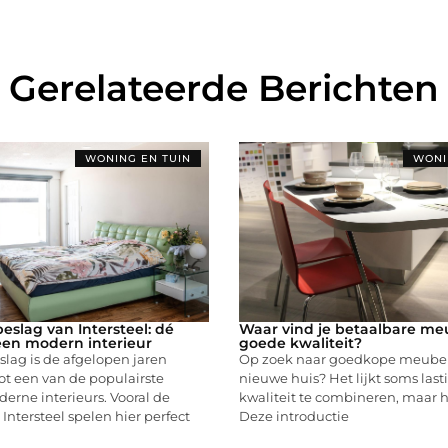
Gerelateerde Berichten
WONING EN TUIN
WONI
eslag van Intersteel: dé
Waar vind je betaalbare me
een modern interieur
goede kwaliteit?
lag is de afgelopen jaren
Op zoek naar goedkope meubels
ot een van de populairste
nieuwe huis? Het lijkt soms last
erne interieurs. Vooral de
kwaliteit te combineren, maar h
 Intersteel spelen hier perfect
Deze introductie