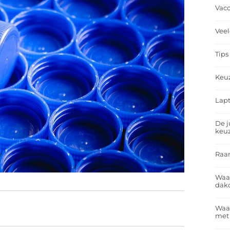
Vacc
Veel
Tips
Keu
Lapt
De j
keu
Raa
Waa
dakd
Waar
met