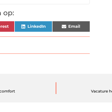
 op:
rest
LinkedIn
Email
tcomfort
Vacature h