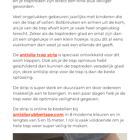
en je traptreden zijn direct een flink stuk veiliger
geworden.
Veel ongelukken gebeuren jaarlijks met kinderen die
van de trap af vallen. Botbreuken en armen uit de kom,
als je van de trap afvalt kom je vaak heel ongelukkig
terecht. Zeker als de traptreden glad en smal zijn dan
zit een ongelukje in een klein hoekje. Is jou dit al eens
overkomen dan weet je wat een ellende dit geeft.
De
antislip trap strip
is speciaal ontwikkeld voor dit
soort trappen. Ook als je de trap opnieuw hebt
geschilderd dan kunnen de traptreden veradelijk glad
zijn, deze antislip strip voor de trap is dan de beste
oplossing.
De strip is super sterk en duurzaam en door iedereen
makkelijk aan te brengen. In een paar dagen heb je de
trap weer de optimale veiligheid gegeven.
De strip is online te bestellen bij
antisliprubbertape.com
in 8 moderne kleuren en in
lengtes van 5 en 15 meter. 1 rol is vaak voldoende om je
hele trap weer super veilig te maken.