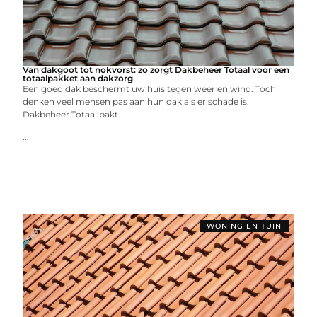
Van dakgoot tot nokvorst: zo zorgt Dakbeheer Totaal voor een
totaalpakket aan dakzorg
Een goed dak beschermt uw huis tegen weer en wind. Toch
denken veel mensen pas aan hun dak als er schade is.
Dakbeheer Totaal pakt
...
WONING EN TUIN