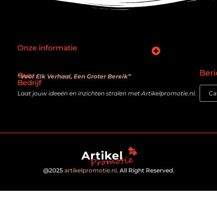
Onze informatie
SEO backlinks kopen: slimme zet of verouderde truc?
Hoe kan je online geld verdienen? De realiteit achter de belofte
Beri
Over
“Voor Elk Verhaal, Een Groter Bereik”
Bedrijf
Laat jouw ideeën en inzichten stralen met Artikelpromotie.nl.
@2025
artikelpromotie.nl
. All Right Reserved.