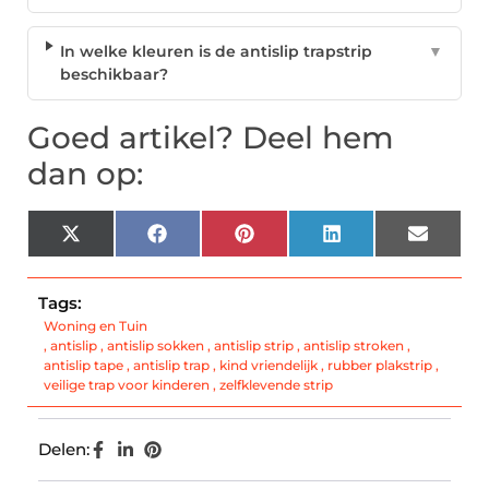
In welke kleuren is de antislip trapstrip
▼
beschikbaar?
Goed artikel? Deel hem
dan op:
X
Facebook
Pinterest
LinkedIn
Email
(Twitter)
Tags:
Woning en Tuin
,
antislip
,
antislip sokken
,
antislip strip
,
antislip stroken
,
antislip tape
,
antislip trap
,
kind vriendelijk
,
rubber plakstrip
,
veilige trap voor kinderen
,
zelfklevende strip
Delen: