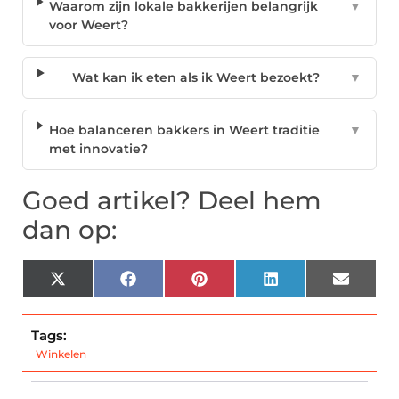
Waarom zijn lokale bakkerijen belangrijk
▼
voor Weert?
Wat kan ik eten als ik Weert bezoekt?
▼
Hoe balanceren bakkers in Weert traditie
▼
met innovatie?
Goed artikel? Deel hem
dan op:
X
Facebook
Pinterest
LinkedIn
Email
(Twitter)
Tags:
Winkelen