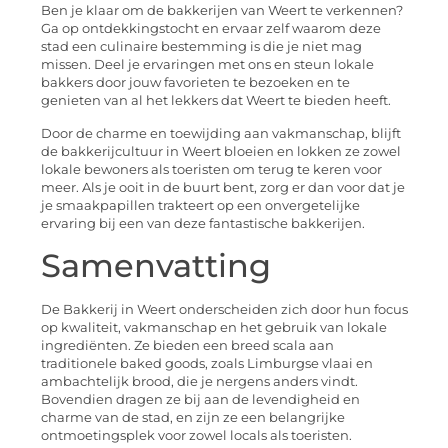
Ben je klaar om de bakkerijen van Weert te verkennen?
Ga op ontdekkingstocht en ervaar zelf waarom deze
stad een culinaire bestemming is die je niet mag
missen. Deel je ervaringen met ons en steun lokale
bakkers door jouw favorieten te bezoeken en te
genieten van al het lekkers dat Weert te bieden heeft.
Door de charme en toewijding aan vakmanschap, blijft
de bakkerijcultuur in Weert bloeien en lokken ze zowel
lokale bewoners als toeristen om terug te keren voor
meer. Als je ooit in de buurt bent, zorg er dan voor dat je
je smaakpapillen trakteert op een onvergetelijke
ervaring bij een van deze fantastische bakkerijen.
Samenvatting
De Bakkerij in Weert onderscheiden zich door hun focus
op kwaliteit, vakmanschap en het gebruik van lokale
ingrediënten. Ze bieden een breed scala aan
traditionele baked goods, zoals Limburgse vlaai en
ambachtelijk brood, die je nergens anders vindt.
Bovendien dragen ze bij aan de levendigheid en
charme van de stad, en zijn ze een belangrijke
ontmoetingsplek voor zowel locals als toeristen.