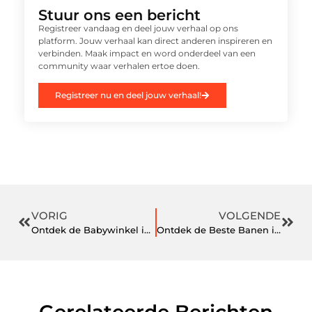
Stuur ons een bericht
Registreer vandaag en deel jouw verhaal op ons
platform. Jouw verhaal kan direct anderen inspireren en
verbinden. Maak impact en word onderdeel van een
community waar verhalen ertoe doen.
Registreer nu en deel jouw verhaal!
VORIG
VOLGENDE
Ontdek de Babywinkel in Tiel voor Al je Babybehoeften
Ontdek de Beste Banen in Soest voor een Succesvolle Carrière
Gerelateerde Berichten