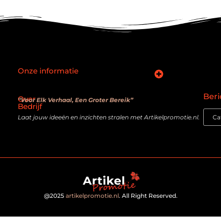
Onze informatie
SEO backlinks kopen: slimme zet of verouderde truc?
Hoe kan je online geld verdienen? De realiteit achter de belofte
Beri
Over
“Voor Elk Verhaal, Een Groter Bereik”
Bedrijf
Laat jouw ideeën en inzichten stralen met Artikelpromotie.nl.
@2025
artikelpromotie.nl
. All Right Reserved.