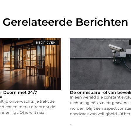
Gerelateerde Berichten
BEDRIJVEN
r Doorn met 24/7
De onmisbare rol van beveil
e
In een wereld die constant evol
ltijd onverwachts: je trekt de
technologieën steeds geavance
e dicht en merkt direct dat de
worden, blijft één aspect consta
nnen ligt. Of je wilt naar
noodzaak van veiligheid. Of he
...