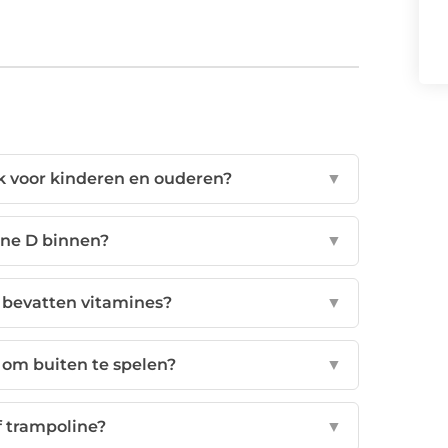
k voor kinderen en ouderen?
▼
mine D binnen?
▼
bevatten vitamines?
▼
 om buiten te spelen?
▼
f trampoline?
▼