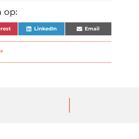
 op:
rest
LinkedIn
Email
ne