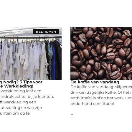
BEDRIJVEN
 Nodig? 3 Tips voor
De koffie van vandaag
le Werkkleding!
De koffie van vandaag Miljoen
 werkkleding laat een
drinken dagelijks koffie. Of het
indruk achter bij je klanten.
ontbijttafel is of op het werk Het 
ft werkkleding een
onderhand een ritueel
uitstraling en wat zijn
punten om op te
...