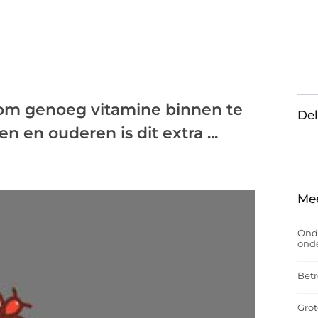
k om genoeg vitamine binnen te
Del
n en ouderen is dit extra ...
Me
Onde
onde
Betr
Grot