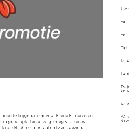
Uw h
Vacc
Veel
Tips
Keu
Lapt
De j
keu
Raa
innen te krijgen, maar voor kleine kinderen en
Waa
dakd
 extra goed opletten of ze genoeg vitamines
illende klachten mentaal en fysiek gezien.