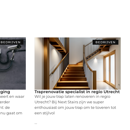
BEDRIJVEN
BEDRIJVEN
iging
Traprenovatie specialist in regio Utrecht
ueert en waar
Wil je jouw trap laten renoveren in regio
erder
Utrecht? Bij Next Stairs zijn we super
nt: de
enthousiast om jouw trap om te toveren tot
t nu gaat om
een stijlvol
...