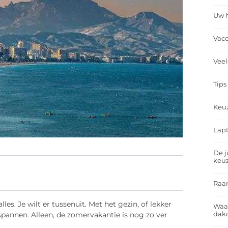
Uw h
Vacc
Veel
Tips
Keu
Lapt
De j
keu
Raa
es. Je wilt er tussenuit. Met het gezin, of lekker
Waa
dakd
spannen. Alleen, de zomervakantie is nog zo ver