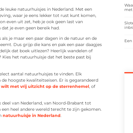
Waar
de leuke natuurhuisjes in Nederland. Met een
met
ving, waar je eens lekker tot rust kunt komen,
oon even uit zet, heb je ook geen last van
Slot
inbr
dat je even geen bereik had.
lfs als je maar een paar dagen in de natuur en de
Een 
neemt. Dus grijp die kans en pak een paar daagjes
delijk dat boek uitlezen? Heerlijk wandelen of
 Kies het natuurhuisje dat het beste past bij
elect aantal natuurhuisjes te vinden. Elk
 de hoogste kwaliteitseisen. Er is gegarandeerd
wilt met vrij uitzicht op de sterrenhemel
, of
elk deel van Nederland, van Noord-Brabant tot
 in een heel andere wereld terecht te zijn gekomen.
en
natuurhuisje in Nederland
.