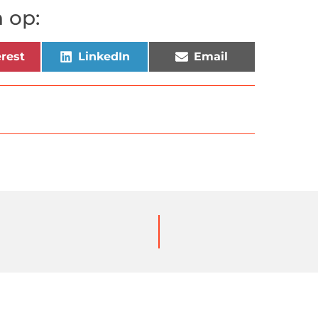
 op:
rest
LinkedIn
Email