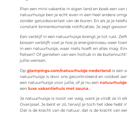
Plan een mini-vakantie in eigen land en boek een van 
natuurhuisje ben je echt even in een heel andere omge
zonder geluidsoverlast van de buren. En als je je telef
constant binnenkomende notificaties. Je zegt gewoon 
Een verblijf in een natuurhuisje brengt je tot rust. Ze
bossen verblijft voel je hoe je energieniveau weer toe
in een natuurhuisje, waar niets hoeft en alles mag. Ein
fietsen? Of genieten van een hottub in de buitenlucht?
jullie wensen.
Op
glampings.com/natuurhuisje-nederland
is een s
natuurhuisje is door ons gecontroleerd en voldoet aan
een natuurhuisje voor jullie, of je nu een
natuurhuisje 
een
luxe vakantiehuis met sauna
…
Je natuurhuisje is nooit ver weg, want je vindt ze in 
Overijssel. Je bent er zó, terwijl je toch het idee hebt
Dat is de kracht van de natuur, dat is de kracht van e