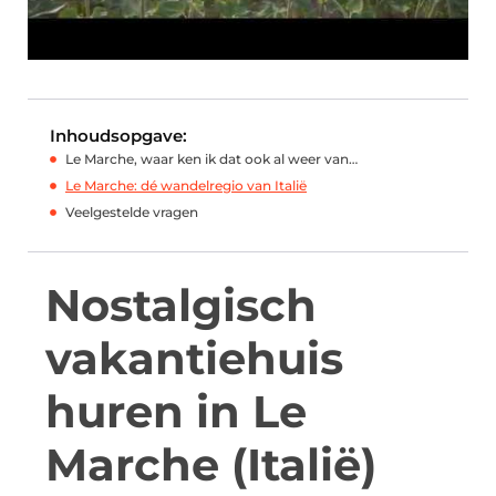
Inhoudsopgave:
Le Marche, waar ken ik dat ook al weer van…
Le Marche: dé wandelregio van Italië
Veelgestelde vragen
Nostalgisch
vakantiehuis
huren in Le
Marche (Italië)