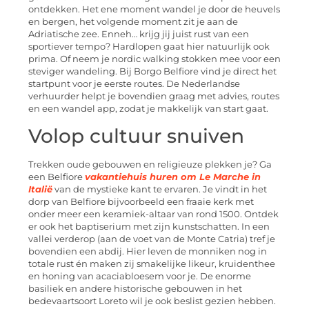
ontdekken. Het ene moment wandel je door de heuvels
en bergen, het volgende moment zit je aan de
Adriatische zee. Enneh… krijg jij juist rust van een
sportiever tempo? Hardlopen gaat hier natuurlijk ook
prima. Of neem je nordic walking stokken mee voor een
steviger wandeling. Bij Borgo Belfiore vind je direct het
startpunt voor je eerste routes. De Nederlandse
verhuurder helpt je bovendien graag met advies, routes
en een wandel app, zodat je makkelijk van start gaat.
Volop cultuur snuiven
Trekken oude gebouwen en religieuze plekken je? Ga
een Belfiore
vakantiehuis huren om Le Marche in
Italië
van de mystieke kant te ervaren. Je vindt in het
dorp van Belfiore bijvoorbeeld een fraaie kerk met
onder meer een keramiek-altaar van rond 1500. Ontdek
er ook het baptiserium met zijn kunstschatten. In een
vallei verderop (aan de voet van de Monte Catria) tref je
bovendien een abdij. Hier leven de monniken nog in
totale rust én maken zij smakelijke likeur, kruidenthee
en honing van acaciabloesem voor je. De enorme
basiliek en andere historische gebouwen in het
bedevaartsoort Loreto wil je ook beslist gezien hebben.