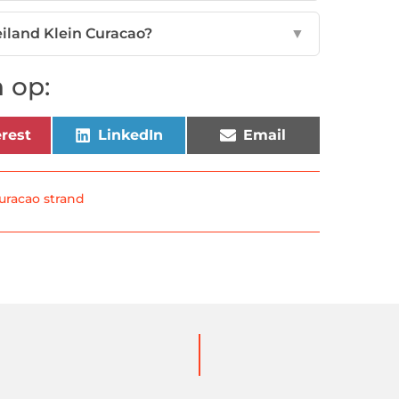
iland Klein Curacao?
▼
 op:
rest
LinkedIn
Email
curacao strand