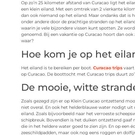
Op zo’n 25 kilometer afstand van Curacao ligt het eila
een klein eiland. Met een omtrek van 2 vierkante kilo
dan ook niemand op het eiland. Maar ondanks dat is he
onder andere door de prachtige stranden op het eilan
waarin je vele bijzondere vissen kunt spotten. Ze wo
genoemd. Bij een vakantie op Curacao hoort dan ook ze
waar?
Hoe kom je op het eila
Het eiland is te bereiken per boot.
Curacao trips
vaart
op Curacao. De boottocht met Curacao trips duurt zo’
De mooie, witte strand
Zoals gezegd zijn er op Klein Curacao ontzettend mooi
niet overal. En ook het helderblauwe water nodigt ui
eiland. Zoals bijvoorbeeld naar het verroeste scheeps
schipbreuk. Bovendien is het duiken ontzettend gaaf m
die in het heldere water goed te zien zijn. En op een é
zeeschildpadden, maar ook nog eens roggen en dolfijn