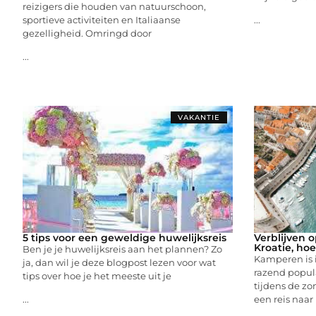
reizigers die houden van natuurschoon,
sportieve activiteiten en Italiaanse
...
gezelligheid. Omringd door
...
VAKANTIE
5 tips voor een geweldige huwelijksreis
Verblijven 
Kroatie, hoe
Ben je je huwelijksreis aan het plannen? Zo
Kamperen is i
ja, dan wil je deze blogpost lezen voor wat
razend popula
tips over hoe je het meeste uit je
tijdens de z
een reis naar
...