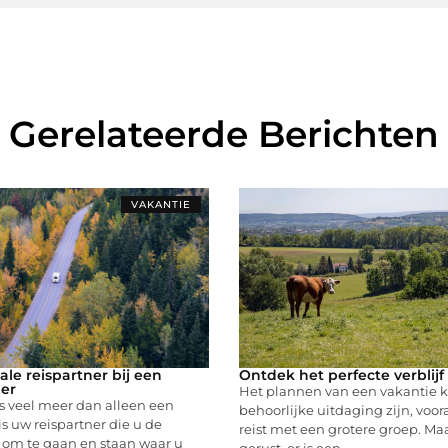
Gerelateerde Berichten
VAKANTIE
le reispartner bij een
Ontdek het perfecte verblijf
er
Het plannen van een vakantie 
s veel meer dan alleen een
behoorlijke uitdaging zijn, voor
is uw reispartner die u de
reist met een grotere groep. Ma
t om te gaan en staan waar u
gerust, er is een