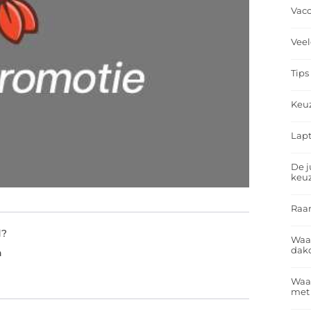
Vacc
Veel
Tips
Keu
Lapt
De j
keu
Raa
d?
Waa
dakd
n
Waar
met