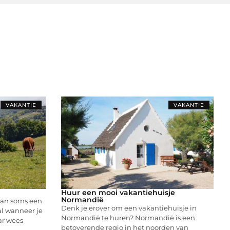
VAKANTIE
VAKANTIE
Huur een mooi vakantiehuisje
Normandië
kan soms een
Denk je erover om een vakantiehuisje in
al wanneer je
Normandië te huren? Normandië is een
ar wees
betoverende regio in het noorden van