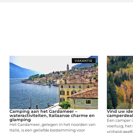
VAKANTIE
Camping aan het Gardameer –
Vind uw idea
wateractiviteiten, Italiaanse charme en
camperdeal
glamping
Een camper i
Het Gardameer, gelegen in het noorden van
voertuig; het 
Italië, is een geliefde bestemming voor
vrijheid geef