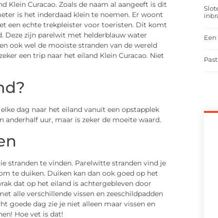
nd Klein Curacao. Zoals de naam al aangeeft is dit
Slot
meter is het inderdaad klein te noemen. Er woont
inbr
t een echte trekpleister voor toeristen. Dit komt
d. Deze zijn parelwit met helderblauw water
Een 
rden ook wel de mooiste stranden van de wereld
ker een trip naar het eiland Klein Curacao. Niet
Past
nd?
 elke dag naar het eiland vanuit een opstapplek
n anderhalf uur, maar is zeker de moeite waard.
en
e stranden te vinden. Parelwitte stranden vind je
t om te duiken. Duiken kan dan ook goed op het
wrak dat op het eiland is achtergebleven door
et alle verschillende vissen en zeeschildpadden
cht goede dag zie je niet alleen maar vissen en
en! Hoe vet is dat!