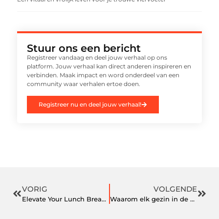
Stuur ons een bericht
Registreer vandaag en deel jouw verhaal op ons
platform. Jouw verhaal kan direct anderen inspireren en
verbinden. Maak impact en word onderdeel van een
community waar verhalen ertoe doen.
Registreer nu en deel jouw verhaal!
VORIG
VOLGENDE
Elevate Your Lunch Break: Heerlijke Rotterdamse Kantoor Lunch Ideeën
Waarom elk gezin in de winter een sneeuwruimer nodig heeft