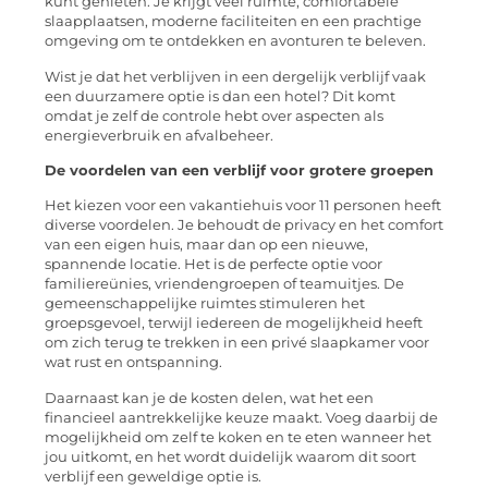
kunt genieten. Je krijgt veel ruimte, comfortabele
slaapplaatsen, moderne faciliteiten en een prachtige
omgeving om te ontdekken en avonturen te beleven.
Wist je dat het verblijven in een dergelijk verblijf vaak
een duurzamere optie is dan een hotel? Dit komt
omdat je zelf de controle hebt over aspecten als
energieverbruik en afvalbeheer.
De voordelen van een verblijf voor grotere groepen
Het kiezen voor een vakantiehuis voor 11 personen heeft
diverse voordelen. Je behoudt de privacy en het comfort
van een eigen huis, maar dan op een nieuwe,
spannende locatie. Het is de perfecte optie voor
familiereünies, vriendengroepen of teamuitjes. De
gemeenschappelijke ruimtes stimuleren het
groepsgevoel, terwijl iedereen de mogelijkheid heeft
om zich terug te trekken in een privé slaapkamer voor
wat rust en ontspanning.
Daarnaast kan je de kosten delen, wat het een
financieel aantrekkelijke keuze maakt. Voeg daarbij de
mogelijkheid om zelf te koken en te eten wanneer het
jou uitkomt, en het wordt duidelijk waarom dit soort
verblijf een geweldige optie is.