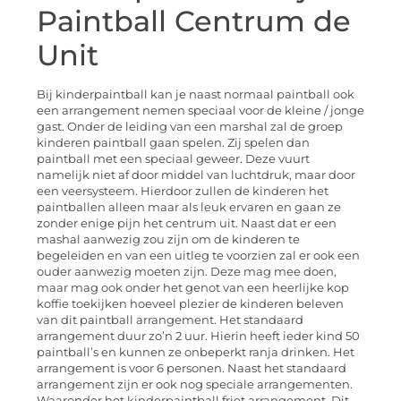
Paintball Centrum de
Unit
Bij kinderpaintball kan je naast normaal paintball ook
een arrangement nemen speciaal voor de kleine / jonge
gast. Onder de leiding van een marshal zal de groep
kinderen paintball gaan spelen. Zij spelen dan
paintball met een speciaal geweer. Deze vuurt
namelijk niet af door middel van luchtdruk, maar door
een veersysteem. Hierdoor zullen de kinderen het
paintballen alleen maar als leuk ervaren en gaan ze
zonder enige pijn het centrum uit. Naast dat er een
mashal aanwezig zou zijn om de kinderen te
begeleiden en van een uitleg te voorzien zal er ook een
ouder aanwezig moeten zijn. Deze mag mee doen,
maar mag ook onder het genot van een heerlijke kop
koffie toekijken hoeveel plezier de kinderen beleven
van dit paintball arrangement. Het standaard
arrangement duur zo’n 2 uur. Hierin heeft ieder kind 50
paintball’s en kunnen ze onbeperkt ranja drinken. Het
arrangement is voor 6 personen. Naast het standaard
arrangement zijn er ook nog speciale arrangementen.
Waaronder het kinderpaintball friet arrangement. Dit