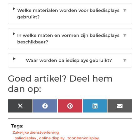
Welke materialen worden voor baliedisplays
▼
gebruikt?
In welke maten en vormen zijn baliedisplays
▼
beschikbaar?
Waar worden baliedisplays gebruikt?
▼
Goed artikel? Deel hem
dan op:
X
Facebook
Pinterest
LinkedIn
Email
(Twitter)
Tags:
Zakelijke dienstverlening
,
baliedisplay
,
online display
,
toonbankdisplay