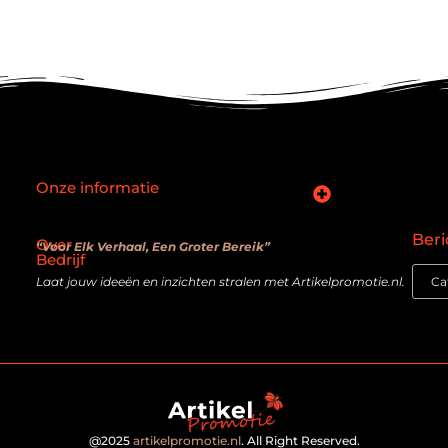
Onze informatie
SEO backlinks kopen: slimme zet of verouderde truc?
Hoe kan je online geld verdienen? De realiteit achter de belofte
Beri
Over
“Voor Elk Verhaal, Een Groter Bereik”
Bedrijf
Laat jouw ideeën en inzichten stralen met Artikelpromotie.nl.
@2025
artikelpromotie.nl
. All Right Reserved.