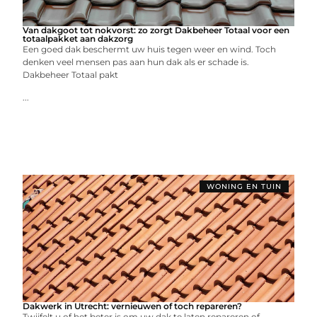
Van dakgoot tot nokvorst: zo zorgt Dakbeheer Totaal voor een
totaalpakket aan dakzorg
Een goed dak beschermt uw huis tegen weer en wind. Toch
denken veel mensen pas aan hun dak als er schade is.
Dakbeheer Totaal pakt
...
WONING EN TUIN
Dakwerk in Utrecht: vernieuwen of toch repareren?
Twijfelt u of het beter is om uw dak te laten repareren of