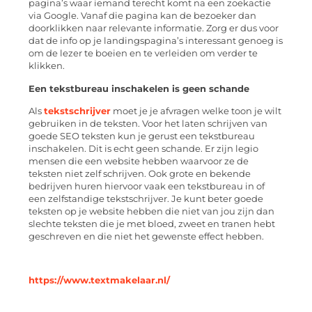
pagina’s waar iemand terecht komt na een zoekactie
via Google. Vanaf die pagina kan de bezoeker dan
doorklikken naar relevante informatie. Zorg er dus voor
dat de info op je landingspagina’s interessant genoeg is
om de lezer te boeien en te verleiden om verder te
klikken.
Een tekstbureau inschakelen is geen schande
Als
tekstschrijver
moet je je afvragen welke toon je wilt
gebruiken in de teksten. Voor het laten schrijven van
goede SEO teksten kun je gerust een tekstbureau
inschakelen. Dit is echt geen schande. Er zijn legio
mensen die een website hebben waarvoor ze de
teksten niet zelf schrijven. Ook grote en bekende
bedrijven huren hiervoor vaak een tekstbureau in of
een zelfstandige tekstschrijver. Je kunt beter goede
teksten op je website hebben die niet van jou zijn dan
slechte teksten die je met bloed, zweet en tranen hebt
geschreven en die niet het gewenste effect hebben.
https://www.textmakelaar.nl/