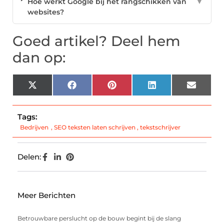
Hoe werkt Google bij het rangschikken van
▼
websites?
Goed artikel? Deel hem
dan op:
X
Facebook
Pinterest
LinkedIn
Email
(Twitter)
Tags:
Bedrijven
,
SEO teksten laten schrijven
,
tekstschrijver
Delen:
Meer Berichten
Betrouwbare perslucht op de bouw begint bij de slang