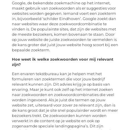
Google, de bekendste zoekmachine op het internet,
maakt gebruik van zoekwoorden als er suggesties voor
websites worden gegeven. Iemand voert een zoekterm
in, bijvoorbeeld ‘schilder Eindhoven’. Google zoekt dan
naar websites waar deze zoekwoordcombinatie te
vinden is. De populairste sites, dat zijn de websites met
de meeste bezoekers, komen bovenaan te staan. Door
op jouw website de juiste zoekwoorden te vermelden is
de kans groter dat juist jouw website hoog scoort bij een
bepaalde zoekterm.
Hoe weet ik welke zoekwoorden voor mij relevant
zijn?
Een ervaren tekstbureau kan je helpen met het
formuleren van zoektermen die voor jouw bedrijf
relevant kunnen zijn. Dit advies krijg je op basis van
ervaring. Maar je kunt ook zelf op het internet zoeken
naar zoekwoorden en zoekwoordcombinaties die veel
worden ingevoerd. Als je juist die termen op jouw
website zet, uiteraard voor zover ze relevant zijn, dan is
de kans groot dat je site snel populairder wordt en meer
bezoekers trekt. De zoekwoorden kunnen worden
verwerkt in de content op je website en ook op
zogenaamde speciale landingspagina’s. Dit zijn