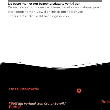
De beste manier om bezoekersdata te verkrijgen
De keuze voor consumenten binnen retail is de afgelopen jaren
sterk toegenomen. Zowel online als offline is er veel
concurrentie. Dit maakt het mogelijk voor
...
Onze informatie
SEO backlinks kopen: slimme zet of verouderde truc?
Hoe kan je online geld verdienen? De realiteit achter de belofte
Beri
Over
“Voor Elk Verhaal, Een Groter Bereik”
Bedrijf