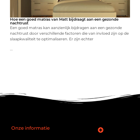
Hoe een goed matras van Matt bijdraagt aan een gezonde
nachtrust
Een goed matras kan aanzienlijk bijdragen aan een gezonde
nachtrust door verschillende factoren die van invloed zijn op de
slaapkwaliteit te optimaliseren. Er zijn echter
...
Onze informatie
SEO backlinks kopen: slimme zet of verouderde truc?
Hoe kan je online geld verdienen? De realiteit achter de belofte