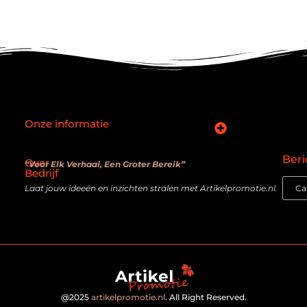
Onze informatie
SEO backlinks kopen: slimme zet of verouderde truc?
Hoe kan je online geld verdienen? De realiteit achter de belofte
Beri
Over
“Voor Elk Verhaal, Een Groter Bereik”
Bedrijf
Laat jouw ideeën en inzichten stralen met Artikelpromotie.nl.
@2025
artikelpromotie.nl
. All Right Reserved.