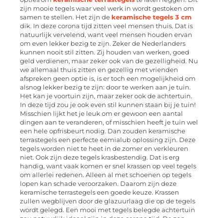
zijn mooie tegels waar veel werk in wordt gestoken om
samen te stellen. Het zijn de
keramische tegels 3 cm
dik. In deze corona tijd zitten veel mensen thuis. Dat is
natuurlijk vervelend, want veel mensen houden ervan
om even lekker bezig te zijn. Zeker de Nederlanders
kunnen nooit stil zitten. Zij houden van werken, goed
geld verdienen, maar zeker ook van de gezelligheid. Nu
we allemaal thuis zitten en gezellig met vrienden
afspreken geen optie is, is er toch een mogelijkheid om
alsnog lekker bezig te zijn: door te werken aan je tuin.
Het kan je voortuin zijn, maar zeker ook de achtertuin.
In deze tijd zou je ook even stil kunnen staan bij je tuin!
Misschien lijkt het je leuk om er gewoon een aantal
dingen aan te veranderen, of misschien heeft je tuin wel
een hele opfrisbeurt nodig. Dan zouden keramische
terrastegels een perfecte eemialub oplossing zijn. Deze
tegels worden niet te heet in de zomer en verkleuren
niet. Ook zijn deze tegels krasbestendig. Dat is erg
handig, want vaak komen er snel krassen op veel tegels
om allerlei redenen. Alleen al met schoenen op tegels
lopen kan schade veroorzaken. Daarom zijn deze
keramische terrastegels een goede keuze. Krassen
zullen wegblijven door de glazuurlaag die op de tegels
wordt gelegd. Een mooi met tegels belegde achtertuin