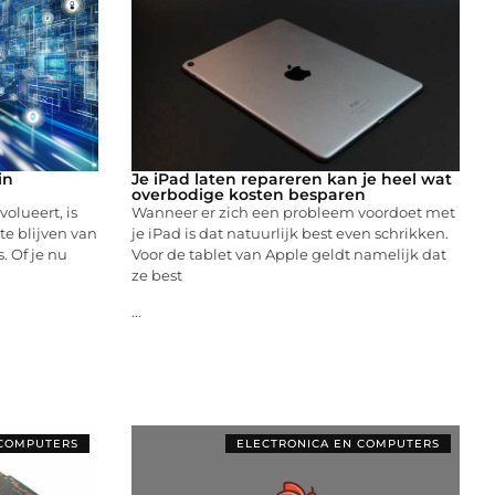
in
Je iPad laten repareren kan je heel wat
overbodige kosten besparen
olueert, is
Wanneer er zich een probleem voordoet met
te blijven van
je iPad is dat natuurlijk best even schrikken.
. Of je nu
Voor de tablet van Apple geldt namelijk dat
ze best
...
 COMPUTERS
ELECTRONICA EN COMPUTERS