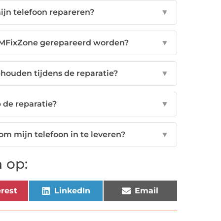
jn telefoon repareren?
▼
SMFixZone gerepareerd worden?
▼
ehouden tijdens de reparatie?
▼
p de reparatie?
▼
om mijn telefoon in te leveren?
▼
 op:
rest
LinkedIn
Email