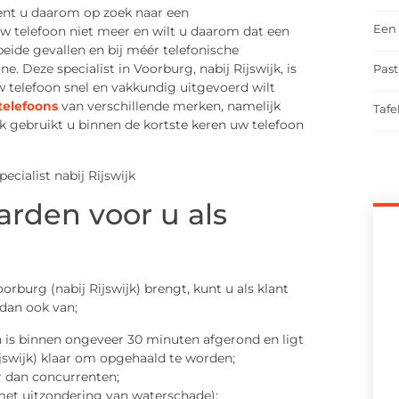
nt u daarom op zoek naar een
Een 
w telefoon niet meer en wilt u daarom dat een
beide gevallen en bij méér telefonische
Deze specialist in Voorburg, nabij Rijswijk, is
Past
w telefoon snel en vakkundig uitgevoerd wilt
telefoons
van verschillende merken, namelijk
Tafe
 gebruikt u binnen de kortste keren uw telefoon
arden voor u als
oorburg (nabij Rijswijk) brengt, kunt u als klant
dan ook van;
on is binnen ongeveer 30 minuten afgerond en ligt
ijswijk) klaar om opgehaald te worden;
er dan concurrenten;
met uitzondering van waterschade);