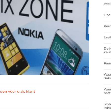
Veel
Tips
Keu
Lapt
De j
keu
Raa
Waa
dakd
Waar
den voor u als klant
met
Slot
inbr