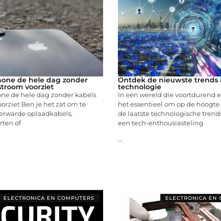
Phone de hele dag zonder
Ontdek de nieuwste trends 
stroom voorziet
technologie
one de hele dag zonder kabels
In een wereld die voortdurend ev
orziet Ben je het zat om te
het essentieel om op de hoogte 
erwarde oplaadkabels,
de laatste technologische trends
rten of
een tech-enthousiasteling
...
ELECTRONICA EN COMPUTERS
ELECTRONICA EN