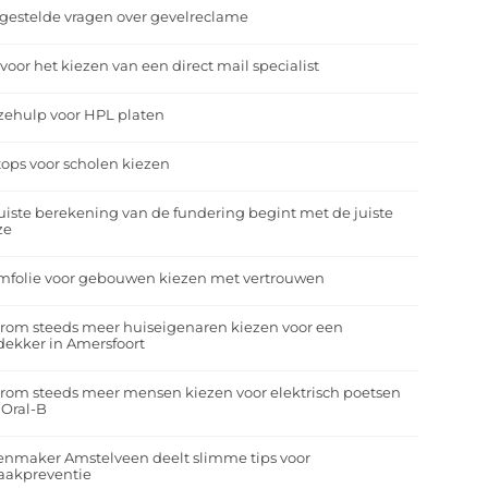
gestelde vragen over gevelreclame
 voor het kiezen van een direct mail specialist
zehulp voor HPL platen
ops voor scholen kiezen
uiste berekening van de fundering begint met de juiste
ze
mfolie voor gebouwen kiezen met vertrouwen
rom steeds meer huiseigenaren kiezen voor een
ekker in Amersfoort
om steeds meer mensen kiezen voor elektrisch poetsen
 Oral-B
enmaker Amstelveen deelt slimme tips voor
aakpreventie