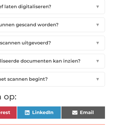
 laten digitaliseren?
▼
kunnen gescand worden?
▼
 scannen uitgevoerd?
▼
taliseerde documenten kan inzien?
▼
het scannen begint?
▼
 op:
rest
LinkedIn
Email