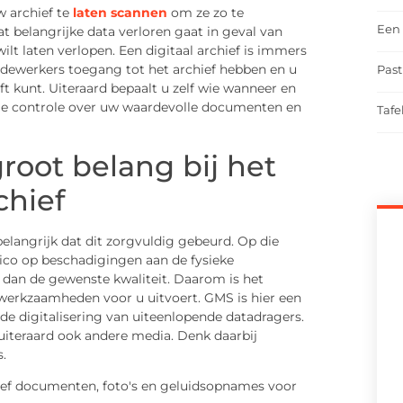
w archief te
laten scannen
om ze zo te
Een 
t belangrijke data verloren gaat in geval van
lt laten verlopen. Een digitaal archief is immers
dewerkers toegang tot het archief hebben en u
Past
ft kunt. Uiteraard bepaalt u zelf wie wanneer en
ige controle over uw waardevolle documenten en
Tafe
root belang bij het
chief
 belangrijk dat dit zorgvuldig gebeurd. Op die
ico op beschadigingen aan de fysieke
 dan de gewenste kwaliteit. Daarom is het
 werkzaamheden voor u uitvoert. GMS is hier een
n de digitalisering van uiteenlopende datadragers.
uiteraard ook andere media. Denk daarbij
.