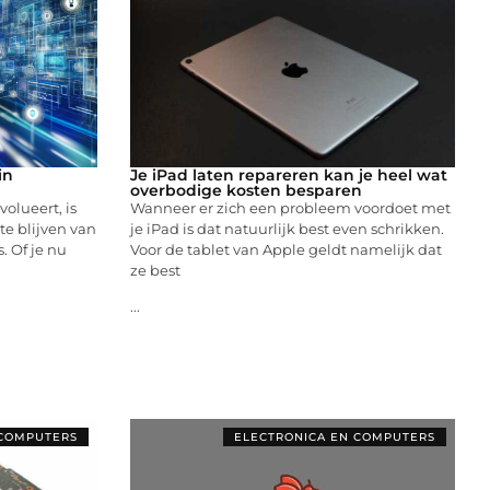
in
Je iPad laten repareren kan je heel wat
overbodige kosten besparen
olueert, is
Wanneer er zich een probleem voordoet met
te blijven van
je iPad is dat natuurlijk best even schrikken.
. Of je nu
Voor de tablet van Apple geldt namelijk dat
ze best
...
 COMPUTERS
ELECTRONICA EN COMPUTERS