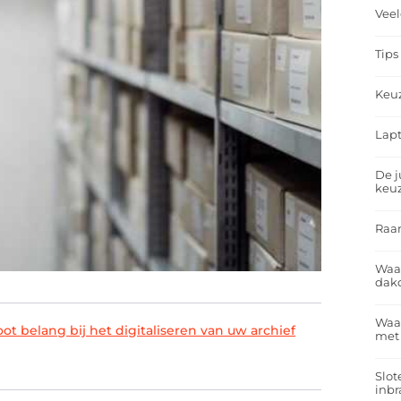
Veel
Tips
Keu
Lapt
De j
keu
Raa
Waa
dakd
Waar
ot belang bij het digitaliseren van uw archief
met
Slot
inbr