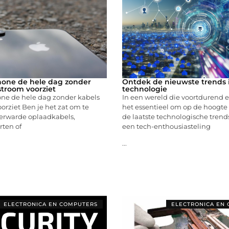
Phone de hele dag zonder
Ontdek de nieuwste trends 
stroom voorziet
technologie
one de hele dag zonder kabels
In een wereld die voortdurend ev
orziet Ben je het zat om te
het essentieel om op de hoogte 
erwarde oplaadkabels,
de laatste technologische trends
rten of
een tech-enthousiasteling
...
ELECTRONICA EN COMPUTERS
ELECTRONICA EN