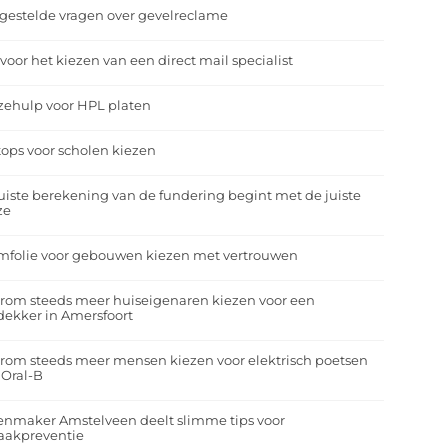
gestelde vragen over gevelreclame
 voor het kiezen van een direct mail specialist
zehulp voor HPL platen
ops voor scholen kiezen
uiste berekening van de fundering begint met de juiste
ze
mfolie voor gebouwen kiezen met vertrouwen
rom steeds meer huiseigenaren kiezen voor een
ekker in Amersfoort
om steeds meer mensen kiezen voor elektrisch poetsen
 Oral-B
enmaker Amstelveen deelt slimme tips voor
aakpreventie