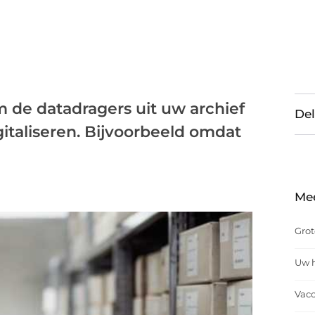
m de datadragers uit uw archief
Del
gitaliseren. Bijvoorbeeld omdat
Me
Grot
Uw h
Vacc