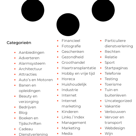
Financieel
Particuliere
Categorieën
Fotografie
dienstverlening
Geschenken
Rechten
Aanbiedingen
Gezondheid
Relatie
Adverteren
Groothandel
Sport
Alarmsysteem
Haartransplantatie
Startpaginas
Architectuur
Hobby en vrije tijd
Telefonie
Attracties
Horeca
Testing
Auto’s en Motoren
Huishoudelijk
Toerisme
Banen en
Industrie
Tuin en
opleidingen
Internet
buitenleven
Beauty en
Internet
Uncategorized
verzorging
marketing
Vakantie
Bedrijven
Kinderen
Verbouwen
Blog
Links / Index
Vervoer en
Boeken en
Management
transport
Tijdschriften
Marketing
Webdesign
Cadeau
Media
Wijn
Dienstverlening