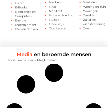
Meubels
Winkelen
Dieren
MKB
Woning en Tuin
E-Books
Mobiliteit
Woningen
Electronica en
Mode en Kleding
Zakelijk
Computers
Muziek
Zakelijke
Energie
Onderwijs
dienstverlening
Entertainment
Oog Laseren
Zorg
Eten en drinken
Media
en beroemde mensen
Social media overzichtelijk maken