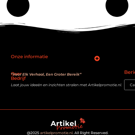
Onze informatie
SEO backlinks kopen: slimme zet of verouderde truc?
Hoe kan je online geld verdienen? De realiteit achter de belofte
Beri
Over
“Voor Elk Verhaal, Een Groter Bereik”
Bedrijf
Laat jouw ideeën en inzichten stralen met Artikelpromotie.nl.
@2025
artikelpromotie.nl
. All Right Reserved.