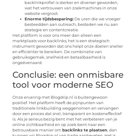
backlinkprofiel is sterker en diverser geworden,
wat het vertrouwen van zoekmachines in onze
website vergroot.
Enorme tijdsbesparing:
De uren die we vroeger
besteedden aan outreach, besteden we nu aan
strategie en contentcreatie.
Het platform is voor ons meer dan alleen een
marktplaats voor backlinks; het is een strategisch
instrument geworden dat ons helpt onze doelen sneller
en efficiënter te bereiken. De combinatie van
gebruiksgemak, snelheid en betaalbaarheid is
ongeëvenaard.
Conclusie: een onmisbare
tool voor moderne SEO
Onze ervaring met Blogdrip.nl is buitengewoon
positief. Het platform heeft de pijnpunten van
traditionele linkbuilding weggenomen en vervangen
door een proces dat snel, transparant en kosteneffectief
is. Als je serieus bezig bent met het verbeteren van je
online zichtbaarheid en op zoek bent naar een
betrouwbare manier om
backlinks te plaatsen
, dan
kunnen wij Blogdrip.nl van harte aanbevelen. Het is