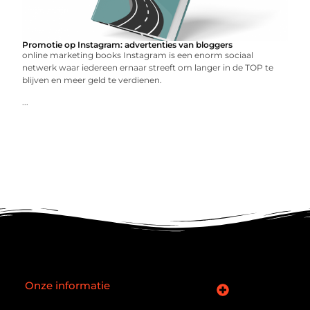
Promotie op Instagram: advertenties van bloggers
online marketing books Instagram is een enorm sociaal
netwerk waar iedereen ernaar streeft om langer in de TOP te
blijven en meer geld te verdienen.
...
Onze informatie
SEO backlinks kopen: slimme zet of verouderde truc?
Hoe kan je online geld verdienen? De realiteit achter de belofte