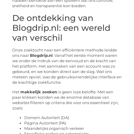
hadden behoefte aan een systeem dat ons controle,
snelheid en transparantie kon bieden.
De ontdekking van
Blogdrip.nl: een wereld
van verschil
Onze zoektocht naar een efficiëntere methode leidde
ons naar
Blogdrip.nl
. Vanaf het eerste moment waren
we onder de indruk van de eenvoud en de kracht van
het platform. Het aanmaken van een account was zo
gebeurd, en we konden direct aan de slag. Wat ons
meteen opviel, was de gebruiksvriendelijke interface en
de krachtige zoekfunctie.
Het
makkelijk zoeken
is geen loze belofte. Met een
paar klikken konden we de enorme database van
websites filteren op criteria die voor ons essentieel zijn,
zoals:
Domein Autoriteit (DA)
Pagina Autoriteit (PA)
Maandelijks organisch verkeer
Specifieke niches en categorieën