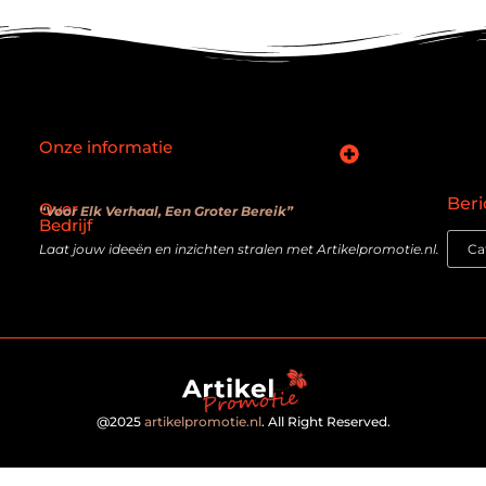
Onze informatie
SEO backlinks kopen: slimme zet of verouderde truc?
Hoe kan je online geld verdienen? De realiteit achter de belofte
Beri
Over
“Voor Elk Verhaal, Een Groter Bereik”
Bedrijf
Laat jouw ideeën en inzichten stralen met Artikelpromotie.nl.
@2025
artikelpromotie.nl
. All Right Reserved.