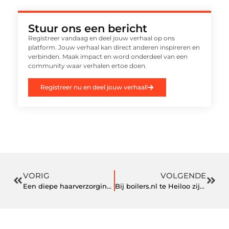
Stuur ons een bericht
Registreer vandaag en deel jouw verhaal op ons
platform. Jouw verhaal kan direct anderen inspireren en
verbinden. Maak impact en word onderdeel van een
community waar verhalen ertoe doen.
Registreer nu en deel jouw verhaal!
VORIG
VOLGENDE
Een diepe haarverzorging met de Aunt Jackie haarproducten en cholesterol voor het haar
Bij boilers.nl te Heiloo zijn elektrische boilers niet duur maar wel duurzaam!