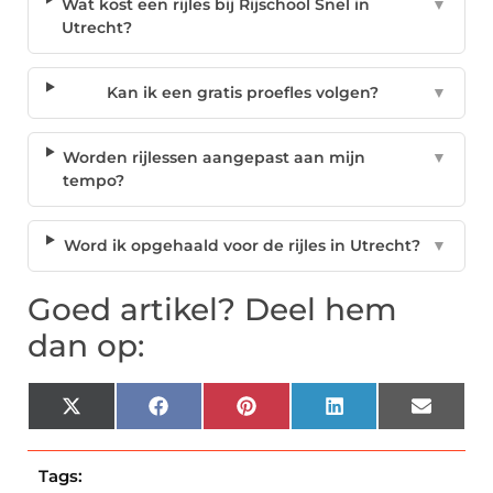
Wat kost een rijles bij Rijschool Snel in
▼
Utrecht?
Kan ik een gratis proefles volgen?
▼
Worden rijlessen aangepast aan mijn
▼
tempo?
Word ik opgehaald voor de rijles in Utrecht?
▼
Goed artikel? Deel hem
dan op:
X
Facebook
Pinterest
LinkedIn
Email
(Twitter)
Tags: