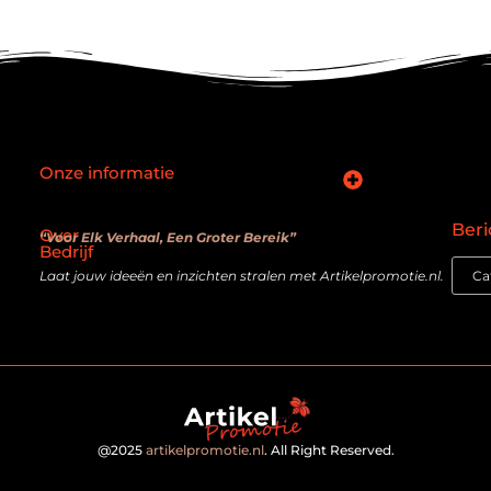
Onze informatie
SEO backlinks kopen: slimme zet of verouderde truc?
Hoe kan je online geld verdienen? De realiteit achter de belofte
Beri
Over
“Voor Elk Verhaal, Een Groter Bereik”
Bedrijf
Laat jouw ideeën en inzichten stralen met Artikelpromotie.nl.
@2025
artikelpromotie.nl
. All Right Reserved.