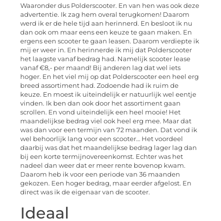
Waaronder dus Polderscooter. En van hen was ook deze
advertentie. Ik zag hem overal terugkomen! Daarom
werd ik er de hele tijd aan herinnerd. En besloot ik nu
dan ook om maar eens een keuze te gaan maken. En
ergens een scooter te gaan leasen. Daarom verdiepte ik
mij er weer in. En herinnerde ik mij dat Polderscooter
het laagste vanaf bedrag had. Namelijk scooter lease
vanaf €8,- per maand! Bij anderen lag dat wel iets
hoger. En het viel mij op dat Polderscooter een heel erg
breed assortiment had. Zodoende had ik ruim de
keuze. En moest ik uiteindelijk er natuurlijk wel eentje
vinden. Ik ben dan ook door het assortiment gaan
scrollen. En vond uiteindelijk een heel mooie! Het
maandelijkse bedrag viel ook heel erg mee. Maar dat
was dan voor een termijn van 72 maanden. Dat vond ik
wel behoorlijk lang voor een scooter… Het voordeel
daarbij was dat het maandelijkse bedrag lager lag dan
bij een korte termijnovereenkomst. Echter was het
nadeel dan weer dat er meer rente bovenop kwam.
Daarom heb ik voor een periode van 36 maanden
gekozen. Een hoger bedrag, maar eerder afgelost. En
direct was ik de eigenaar van de scooter.
Ideaal