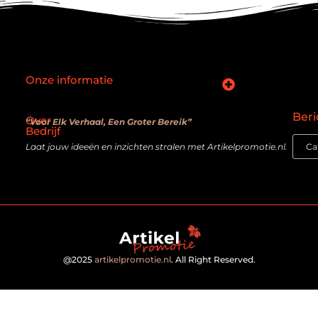
Onze informatie
SEO backlinks kopen: slimme zet of verouderde truc?
Hoe kan je online geld verdienen? De realiteit achter de belofte
Beri
Over
“Voor Elk Verhaal, Een Groter Bereik”
Bedrijf
Laat jouw ideeën en inzichten stralen met Artikelpromotie.nl.
@2025
artikelpromotie.nl
. All Right Reserved.