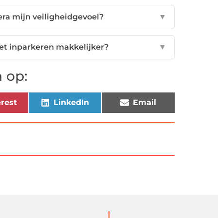
era mijn veiligheidgevoel?
▼
et inparkeren makkelijker?
▼
 op:
rest
LinkedIn
Email