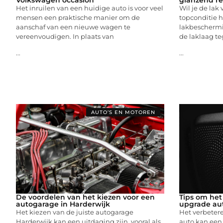
Het inruilen van een huidige auto is voor veel
Wil je de lak 
mensen een praktische manier om de
topconditie 
aanschaf van een nieuwe wagen te
lakbeschermi
vereenvoudigen. In plaats van
de laklaag t
...
...
AUTO’S EN MOTOREN
De voordelen van het kiezen voor een
Tips om het
autogarage in Harderwijk
upgrade aut
Het kiezen van de juiste autogarage
Het verbetere
Harderwijk kan een uitdaging zijn, vooral als
auto kan een