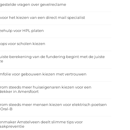
gestelde vragen over gevelreclame
 voor het kiezen van een direct mail specialist
zehulp voor HPL platen
ops voor scholen kiezen
uiste berekening van de fundering begint met de juiste
ze
mfolie voor gebouwen kiezen met vertrouwen
rom steeds meer huiseigenaren kiezen voor een
ekker in Amersfoort
om steeds meer mensen kiezen voor elektrisch poetsen
 Oral-B
enmaker Amstelveen deelt slimme tips voor
aakpreventie