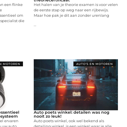
n een flinke
Het halen van je theorie examen is voor velen
e
de eerste stap op weg naar een rijbewijs.
essentieel om
Maar hoe pak je dit aan zonder urenlang
specialist die
...
EN MOTOREN
AUTO’S EN MOTOREN
ssentieel
Auto poets winkel: detailen was nog
iosysteem
nooit zo leuk!
el ervaren
Auto poets winkel, ook wel bekend als
n uw auto,
detailing winkel, is een winkel waar je alle