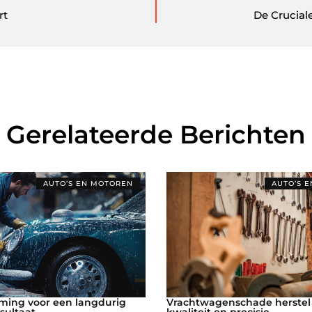
rt
De Crucial
Gerelateerde Berichten
AUTO’S EN MOTOREN
AUTO’S 
ming voor een langdurig
Vrachtwagenschade herstel 
sultaat
kwaliteit en precisie