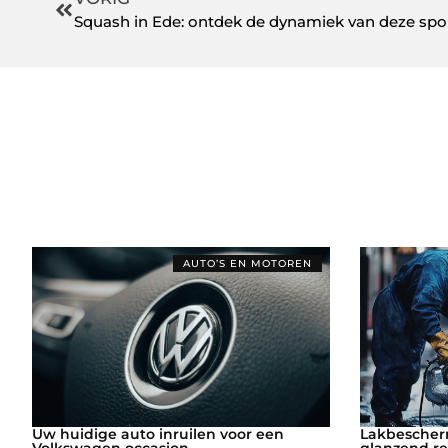
Squash in Ede: ontdek de dynamiek van deze spo
AUTO’S EN MOTOREN
Uw huidige auto inruilen voor een
Lakbescher
Volkswagen occasion
glanzend re