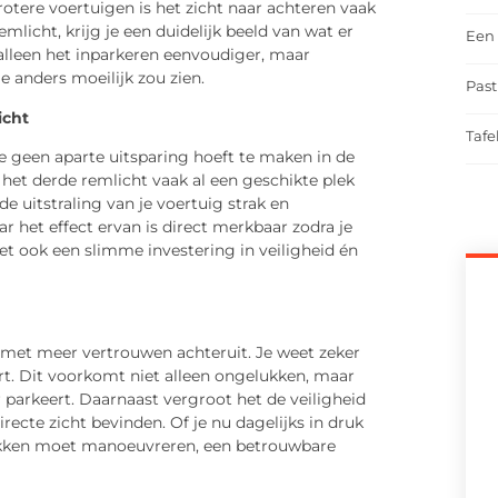
otere voertuigen is het zicht naar achteren vaak
mlicht, krijg je een duidelijk beeld van wat er
Een 
t alleen het inparkeren eenvoudiger, maar
 anders moeilijk zou zien.
Past
icht
Tafe
e geen aparte uitsparing hoeft te maken in de
t het derde remlicht vaak al een geschikte plek
e uitstraling van je voertuig strak en
ar het effect ervan is direct merkbaar zodra je
het ook een slimme investering in veiligheid én
je met meer vertrouwen achteruit. Je weet zeker
rt. Dit voorkomt niet alleen ongelukken, maar
r parkeert. Daarnaast vergroot het de veiligheid
recte zicht bevinden. Of je nu dagelijks in druk
plekken moet manoeuvreren, een betrouwbare