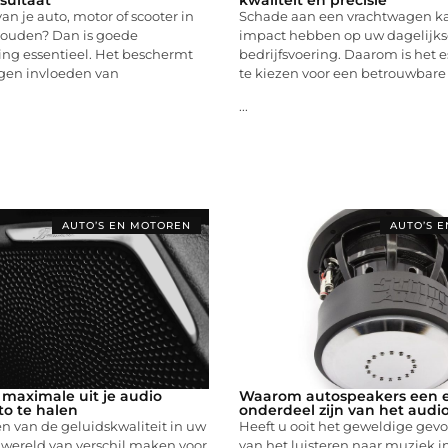
van je auto, motor of scooter in
Schade aan een vrachtwagen ka
houden? Dan is goede
impact hebben op uw dagelijks
ng essentieel. Het beschermt
bedrijfsvoering. Daarom is het 
egen invloeden van
te kiezen voor een betrouwbare 
...
AUTO’S EN MOTOREN
AUTO’S 
 maximale uit je audio
Waarom autospeakers een e
o te halen
onderdeel zijn van het aud
n van de geluidskwaliteit in uw
Heeft u ooit het geweldige gevo
 wereld van verschil maken voor
van het luisteren naar muziek i