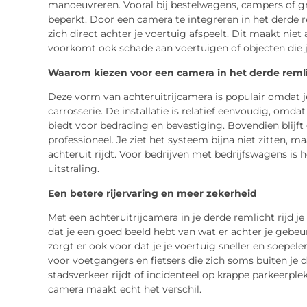
manoeuvreren. Vooral bij bestelwagens, campers of gr
beperkt. Door een camera te integreren in het derde re
zich direct achter je voertuig afspeelt. Dit maakt nie
voorkomt ook schade aan voertuigen of objecten die je
Waarom kiezen voor een camera in het derde reml
Deze vorm van achteruitrijcamera is populair omdat j
carrosserie. De installatie is relatief eenvoudig, omda
biedt voor bedrading en bevestiging. Bovendien blijft d
professioneel. Je ziet het systeem bijna niet zitten, ma
achteruit rijdt. Voor bedrijven met bedrijfswagens is 
uitstraling.
Een betere rijervaring en meer zekerheid
Met een achteruitrijcamera in je derde remlicht rijd 
dat je een goed beeld hebt van wat er achter je gebeu
zorgt er ook voor dat je je voertuig sneller en soepele
voor voetgangers en fietsers die zich soms buiten je di
stadsverkeer rijdt of incidenteel op krappe parkeer
camera maakt echt het verschil.