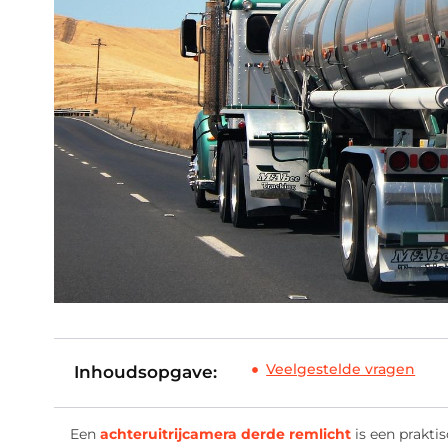
Veelgestelde vragen
Inhoudsopgave:
Een
achteruitrijcamera derde remlicht
is een praktis