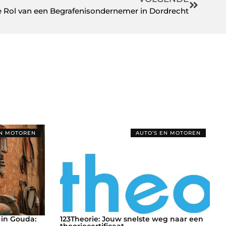
e Rol van een Begrafenisondernemer in Dordrecht
EN MOTOREN
AUTO’S EN MOTOREN
in Gouda:
123Theorie: Jouw snelste weg naar een
theoriecertificaat