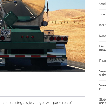
Veel
Tips
Keu
Lapt
De j
keu
Raa
Waa
dakd
Waar
met
Slot
che oplossing als je veiliger wilt parkeren of
inbr