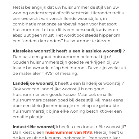
Het is belangrijk dat uw huisnummer de stijl van uw
woning onderstreept of zelfs versterkt. Hieronder treft u
een overzicht van verschillende woonstijlen, in
combinatie met onze aanbevelingen voor het soort
huisnummer. Let op: dit is een persoonlijk advies en
absoluut geen must. Het wordt ook steeds hipper om
een ‘’anders dan anders’’ huisnummer te kiezen.
Klassieke woonstijl: heeft u een klassieke woonstijl?
Dan past een goud huisnummer helemaal bij u!
Gouden huisnummers zijn goed te verkrijgen bij uw
lokale bouwmarkt of op het internet. Deze zijn veelal uit
de materialen ‘’RVS’’ of messing.
Landelijke woonstijl:
heeft u een landelijke woonstijl?
Ook voor een landelijke woonstijl is een goud
huisnummer een goede keuze. Maar ook emaille
huisnummers passen goed bij deze stijl. Rij maar eens
door een klein (boeren)dorpje en let op de gebruikte
huisnummerstijl: bijna elke woning beschikt over een
emaille plaatje.
Industriële woonstijl:
heeft u een industriële woonstijl?
Dan kiest u een
huisnummer van RVS
. Hierbij heeft u
de keuze uit de kleuren ‘’geborsteld’’ (een soort zilver