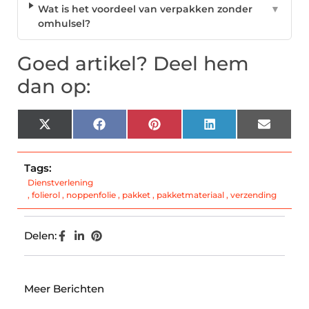
Wat is het voordeel van verpakken zonder
▼
omhulsel?
Goed artikel? Deel hem
dan op:
X
Facebook
Pinterest
LinkedIn
Email
(Twitter)
Tags:
Dienstverlening
,
folierol
,
noppenfolie
,
pakket
,
pakketmateriaal
,
verzending
Delen:
Meer Berichten