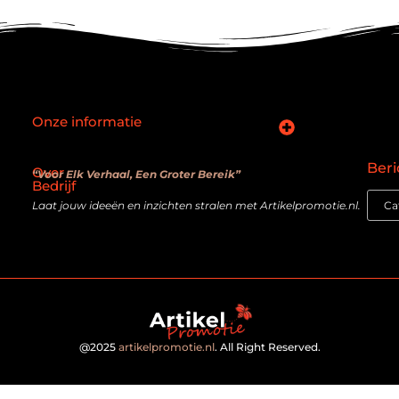
Onze informatie
SEO backlinks kopen: slimme zet of verouderde truc?
Hoe kan je online geld verdienen? De realiteit achter de belofte
Beri
Over
“Voor Elk Verhaal, Een Groter Bereik”
Bedrijf
Laat jouw ideeën en inzichten stralen met Artikelpromotie.nl.
@2025
artikelpromotie.nl
. All Right Reserved.