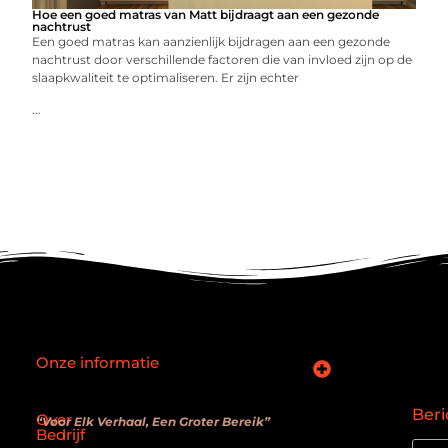
Hoe een goed matras van Matt bijdraagt aan een gezonde
nachtrust
Een goed matras kan aanzienlijk bijdragen aan een gezonde
nachtrust door verschillende factoren die van invloed zijn op de
slaapkwaliteit te optimaliseren. Er zijn echter
...
Onze informatie
SEO backlinks kopen: slimme zet of verouderde truc?
Hoe kan je online geld verdienen? De realiteit achter de belofte
Beri
Over
“Voor Elk Verhaal, Een Groter Bereik”
Bedrijf