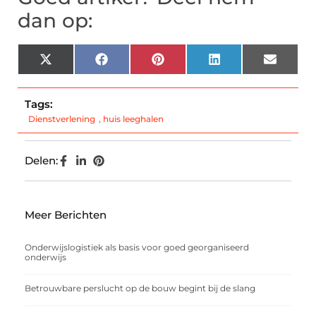
dan op:
X
Facebook
Pinterest
LinkedIn
Email
(Twitter)
Tags:
Dienstverlening
,
huis leeghalen
Delen:
Meer Berichten
Onderwijslogistiek als basis voor goed georganiseerd
onderwijs
Betrouwbare perslucht op de bouw begint bij de slang