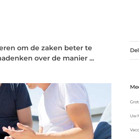
eren om de zaken beter te
Del
nadenken over de manier ...
Me
Grot
Uw h
Vacc