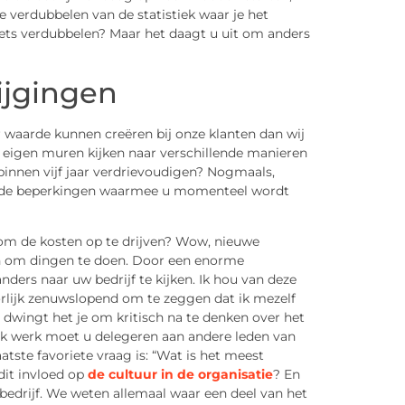
 verdubbelen van de statistiek waar je het
Iets verdubbelen? Maar het daagt u uit om anders
ijgingen
 waarde kunnen creëren bij onze klanten dan wij
 eigen muren kijken naar verschillende manieren
innen vijf jaar verdrievoudigen? Nogmaals,
n de beperkingen waarmee u momenteel wordt
om de kosten op te drijven? Wow, nieuwe
n om dingen te doen. Door een enorme
ers naar uw bedrijf te kijken. Ik hou van deze
orlijk zenuwslopend om te zeggen dat ik mezelf
n, dwingt het je om kritisch na te denken over het
lk werk moet u delegeren aan andere leden van
ste favoriete vraag is: “Wat is het meest
dit invloed op
de cultuur in de organisatie
? En
bedrijf. We weten allemaal waar een deel van het