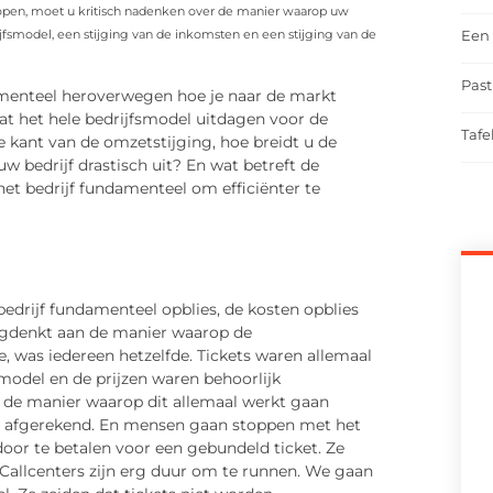
lopen, moet u kritisch nadenken over de manier waarop uw
Een 
drijfsmodel, een stijging van de inkomsten en een stijging van de
Past
amenteel heroverwegen hoe je naar de markt
at het hele bedrijfsmodel uitdagen voor de
Tafe
 kant van de omzetstijging, hoe breidt u de
uw bedrijf drastisch uit? En wat betreft de
et bedrijf fundamenteel om efficiënter te
 bedrijf fundamenteel opblies, de kosten opblies
erugdenkt aan de manier waarop de
e, was iedereen hetzelfde. Tickets waren allemaal
model en de prijzen waren behoorlijk
 de manier waarop dit allemaal werkt gaan
el afgerekend. En mensen gaan stoppen met het
oor te betalen voor een gebundeld ticket. Ze
 Callcenters zijn erg duur om te runnen. We gaan