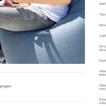
Veel
Tips
Keu
Lapt
De j
keu
Raa
Waa
dakd
Waar
jgingen
met
Slot
inbr