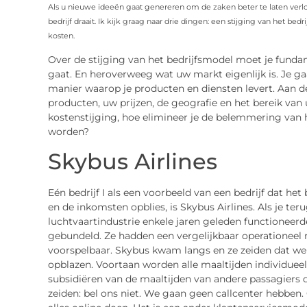
Als u nieuwe ideeën gaat genereren om de zaken beter te laten ver
bedrijf draait. Ik kijk graag naar drie dingen: een stijging van het be
kosten.
Over de stijging van het bedrijfsmodel moet je fund
gaat. En heroverweeg wat uw markt eigenlijk is. Je ga
manier waarop je producten en diensten levert. Aan de
producten, uw prijzen, de geografie en het bereik van 
kostenstijging, hoe elimineer je de belemmering van h
worden?
Skybus Airlines
Eén bedrijf I als een voorbeeld van een bedrijf dat het
en de inkomsten opblies, is Skybus Airlines. Als je t
luchtvaartindustrie enkele jaren geleden functioneerd
gebundeld. Ze hadden een vergelijkbaar operationeel 
voorspelbaar. Skybus kwam langs en ze zeiden dat we
opblazen. Voortaan worden alle maaltijden individue
subsidiëren van de maaltijden van andere passagiers d
zeiden: bel ons niet. We gaan geen callcenter hebben.