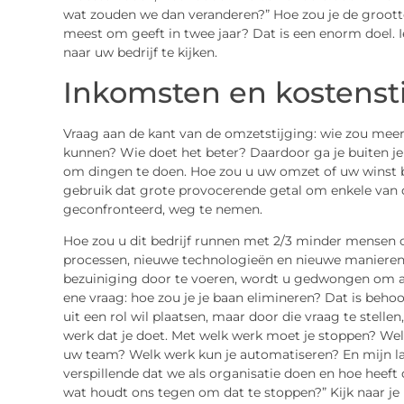
wat zouden we dan veranderen?” Hoe zou je de grootte
meest om geeft in twee jaar? Dat is een enorm doel. 
naar uw bedrijf te kijken.
Inkomsten en kostenst
Vraag aan de kant van de omzetstijging: wie zou meer
kunnen? Wie doet het beter? Daardoor ga je buiten je
om dingen te doen. Hoe zou u uw omzet of uw winst b
gebruik dat grote provocerende getal om enkele va
geconfronteerd, weg te nemen.
Hoe zou u dit bedrijf runnen met 2/3 minder mensen 
processen, nieuwe technologieën en nieuwe maniere
bezuiniging door te voeren, wordt u gedwongen om and
ene vraag: hoe zou je je baan elimineren? Dat is beho
uit een rol wil plaatsen, maar door die vraag te stelle
werk dat je doet. Met welk werk moet je stoppen? We
uw team? Welk werk kun je automatiseren? En mijn laat
verspillende dat we als organisatie doen en hoe heeft 
wat houdt ons tegen om dat te stoppen?” Kijk naar je 