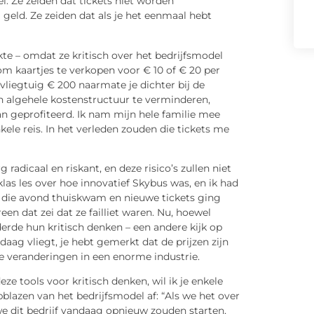
l. Ze zeiden dat tickets niet worden
geld. Ze zeiden dat als je het eenmaal hebt
e – omdat ze kritisch over het bedrijfsmodel
m kaartjes te verkopen voor € 10 of € 20 per
 vliegtuig € 200 naarmate je dichter bij de
n algehele kostenstructuur te verminderen,
an geprofiteerd. Ik nam mijn hele familie mee
kele reis. In het verleden zouden die tickets me
adicaal en riskant, en deze risico’s zullen niet
klas les over hoe innovatief Skybus was, en ik had
k die avond thuiskwam en nieuwe tickets ging
n dat zei dat ze failliet waren. Nu, hoewel
erde hun kritisch denken – een andere kijk op
ndaag vliegt, je hebt gemerkt dat de prijzen zijn
e veranderingen in een enorme industrie.
ze tools voor kritisch denken, wil ik je enkele
 opblazen van het bedrijfsmodel af: “Als we het over
 dit bedrijf vandaag opnieuw zouden starten,