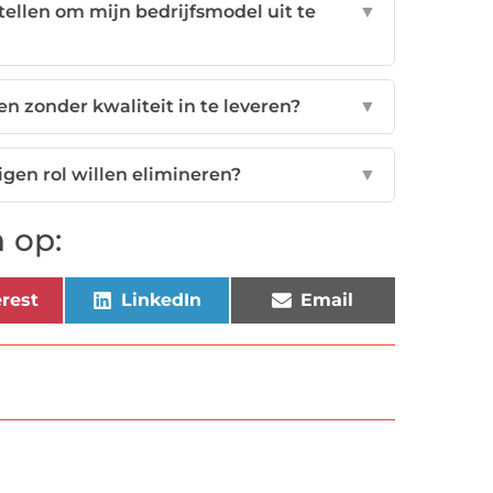
ellen om mijn bedrijfsmodel uit te
▼
n zonder kwaliteit in te leveren?
▼
eigen rol willen elimineren?
▼
 op:
rest
LinkedIn
Email