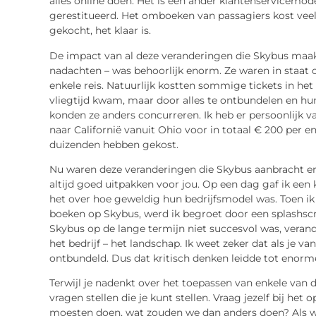
alles online doen. Het is een ander klantenservicemode
gerestitueerd. Het omboeken van passagiers kost veel 
gekocht, het klaar is.
De impact van al deze veranderingen die Skybus maakt
nadachten – was behoorlijk enorm. Ze waren in staat o
enkele reis. Natuurlijk kostten sommige tickets in het
vliegtijd kwam, maar door alles te ontbundelen en hu
konden ze anders concurreren. Ik heb er persoonlijk v
naar Californië vanuit Ohio voor in totaal € 200 per en
duizenden hebben gekost.
Nu waren deze veranderingen die Skybus aanbracht erg r
altijd goed uitpakken voor jou. Op een dag gaf ik een 
het over hoe geweldig hun bedrijfsmodel was. Toen i
boeken op Skybus, werd ik begroet door een splashscree
Skybus op de lange termijn niet succesvol was, verand
het bedrijf – het landschap. Ik weet zeker dat als je va
ontbundeld. Dus dat kritisch denken leidde tot enorm
Terwijl je nadenkt over het toepassen van enkele van de
vragen stellen die je kunt stellen. Vraag jezelf bij het
moesten doen, wat zouden we dan anders doen? Als we