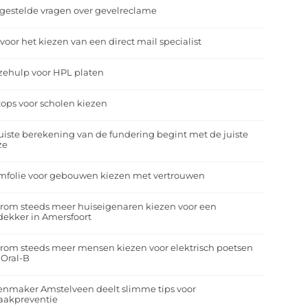
gestelde vragen over gevelreclame
 voor het kiezen van een direct mail specialist
zehulp voor HPL platen
ops voor scholen kiezen
uiste berekening van de fundering begint met de juiste
ze
mfolie voor gebouwen kiezen met vertrouwen
rom steeds meer huiseigenaren kiezen voor een
ekker in Amersfoort
om steeds meer mensen kiezen voor elektrisch poetsen
 Oral-B
enmaker Amstelveen deelt slimme tips voor
aakpreventie