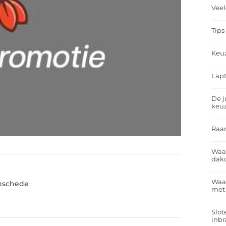
Veel
Tips
Keu
Lapt
De j
keu
Raa
Waa
dakd
Waar
Enschede
met
Slot
inbr