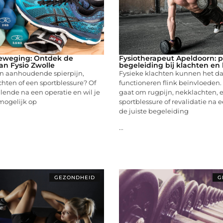
beweging: Ontdek de
Fysiotherapeut Apeldoorn: p
an Fysio Zwolle
begeleiding bij klachten en 
an aanhoudende spierpijn,
Fysieke klachten kunnen het da
hten of een sportblessure? Of
functioneren flink beïnvloeden.
llende na een operatie en wil je
gaat om rugpijn, nekklachten, 
mogelijk op
sportblessure of revalidatie na e
de juiste begeleiding
...
GEZONDHEID
G