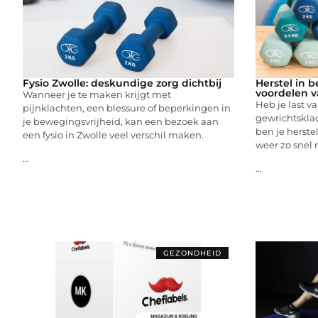
Fysio Zwolle: deskundige zorg dichtbij
Herstel in 
voordelen v
Wanneer je te maken krijgt met
Heb je last v
pijnklachten, een blessure of beperkingen in
gewrichtsklac
je bewegingsvrijheid, kan een bezoek aan
ben je herste
een fysio in Zwolle veel verschil maken.
weer zo snel 
...
...
GEZONDHEID