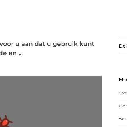
or u aan dat u gebruik kunt
Del
 en ...
Me
Grot
Uw h
Vacc