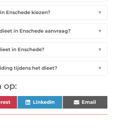
 in Enschede kiezen?
▼
 dieet in Enschede aanvraag?
▼
dieet in Enschede?
▼
iding tijdens het dieet?
▼
 op:
rest
LinkedIn
Email