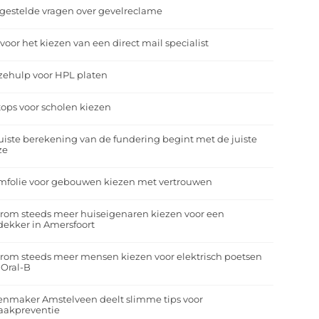
gestelde vragen over gevelreclame
 voor het kiezen van een direct mail specialist
zehulp voor HPL platen
ops voor scholen kiezen
uiste berekening van de fundering begint met de juiste
ze
mfolie voor gebouwen kiezen met vertrouwen
rom steeds meer huiseigenaren kiezen voor een
ekker in Amersfoort
om steeds meer mensen kiezen voor elektrisch poetsen
 Oral-B
enmaker Amstelveen deelt slimme tips voor
aakpreventie