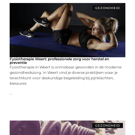
GEZONDHEID
Fysiotherapie Weert: professionele zorg voor herstel en
preventie
Fysiotherapie in Weert is onmisbaar geworden in de moderne
gezondheidszorg. In Weert vind je diverse praktijken waar je
terechtkunt voor deskundige begeleiding bij pijnklachten,
blessures
...
GEZONDHEID