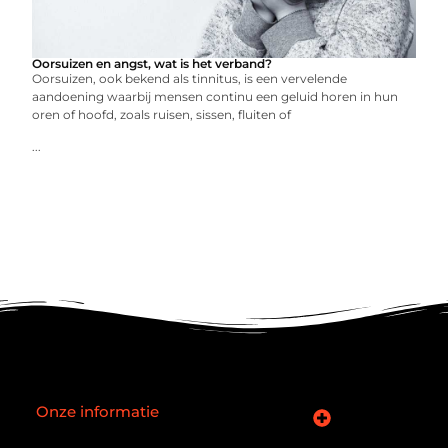
Oorsuizen en angst, wat is het verband?
Oorsuizen, ook bekend als tinnitus, is een vervelende
aandoening waarbij mensen continu een geluid horen in hun
oren of hoofd, zoals ruisen, sissen, fluiten of
...
Onze informatie
SEO backlinks kopen: slimme zet of verouderde truc?
Hoe kan je online geld verdienen? De realiteit achter de belofte