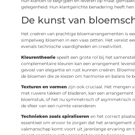
hun klanten te begrijpen en leveren op maat gemaakte
gelegenheid. Hun klantgerichte benadering heeft hen 
De kunst van bloemsc
Het creëren van prachtige bloemarrangementen is ee
simpelweg bloemen in een vaas zetten. Het vereist ee
evenals technische vaardigheden en creativiteit.
Kleurentheorie
speelt een grote rol bij het samenste
complementaire kleuren kan een arrangement levend
gevoel van elegantie en rust kunnen creëren. Bloemis
de bloemen die ze kiezen om harmonie en balans te b
Texturen en vormen
zijn ook cruciaal. Het mengen va
met ruwere takken of bladeren, kan een arrangement
bloemstuk, of het nu symmetrisch of asymmetrisch is,
de sfeer van een ruimte veranderen.
Technieken zoals spiraliseren
en het correct plaats
essentieel om ervoor te zorgen dat het arrangement z
vakmanschap komt voort uit jarenlange ervaring en tr