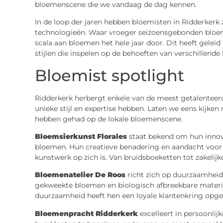
bloemenscene die we vandaag de dag kennen.
In de loop der jaren hebben bloemisten in Ridderkerk
technologieën. Waar vroeger seizoensgebonden bloe
scala aan bloemen het hele jaar door. Dit heeft geleid
stijlen die inspelen op de behoeften van verschillend
Bloemist spotlight
Ridderkerk herbergt enkele van de meest getalenteer
unieke stijl en expertise hebben. Laten we eens kijken
hebben gehad op de lokale bloemenscene.
Bloemsierkunst Florales
staat bekend om hun innov
bloemen. Hun creatieve benadering en aandacht voor d
kunstwerk op zich is. Van bruidsboeketten tot zakelijke
Bloemenatelier De Roos
richt zich op duurzaamheid 
gekweekte bloemen en biologisch afbreekbare materi
duurzaamheid heeft hen een loyale klantenkring opge
Bloemenpracht Ridderkerk
excelleert in persoonlij