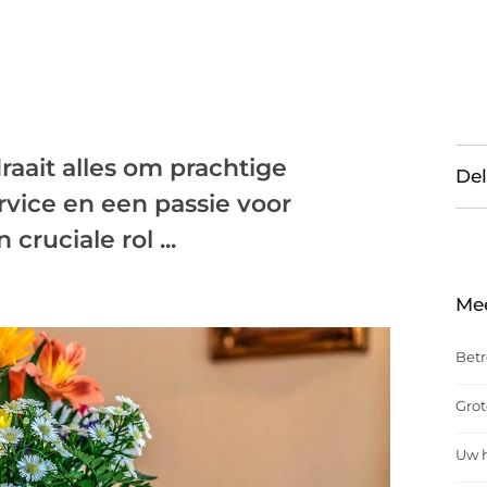
raait alles om prachtige
Del
rvice en een passie voor
ruciale rol ...
Me
Betr
Grot
Uw h