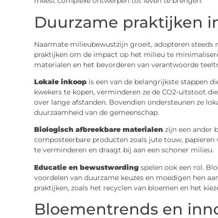
meest complexe ontwerpen tot leven te brengen.
Duurzame praktijken i
Naarmate milieubewustzijn groeit, adopteren steeds
praktijken om de impact op het milieu te minimalisere
materialen en het bevorderen van verantwoorde teel
Lokale inkoop
is een van de belangrijkste stappen 
kwekers te kopen, verminderen ze de CO2-uitstoot di
over lange afstanden. Bovendien ondersteunen ze lok
duurzaamheid van de gemeenschap.
Biologisch afbreekbare materialen
zijn een ander 
composteerbare producten zoals jute touw, papieren v
te verminderen en draagt bij aan een schoner milieu.
Educatie en bewustwording
spelen ook een rol. Bl
voordelen van duurzame keuzes en moedigen hen aan 
praktijken, zoals het recyclen van bloemen en het ki
Bloementrends en inno