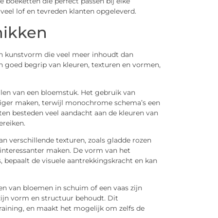
 boeketten die perfect passen bij elke
veel lof en tevreden klanten opgeleverd.
hikken
n kunstvorm die veel meer inhoudt dan
n goed begrip van kleuren, texturen en vormen,
llen van een bloemstuk. Het gebruik van
iger maken, terwijl monochrome schema’s een
ten besteden veel aandacht aan de kleuren van
ereiken.
n verschillende texturen, zoals gladde rozen
 interessanter maken. De vorm van het
 bepaalt de visuele aantrekkingskracht en kan
en van bloemen in schuim of een vaas zijn
ijn vorm en structuur behoudt. Dit
aining, en maakt het mogelijk om zelfs de