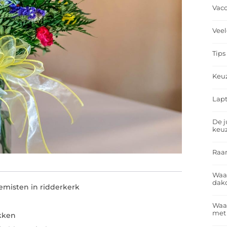
Vacc
Veel
Tips
Keu
Lapt
De j
keu
Raa
Waa
dakd
emisten in ridderkerk
Waar
met
kken