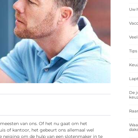
Uw h
Vacc
Veel
Tips
Keu
Lapt
De j
keu
Raa
e meesten van ons. Of het nu gaat om het
Waa
dakd
huis of kantoor, het gebeurt ons allemaal wel
e neiging om de hulp van een slotenmaker in te