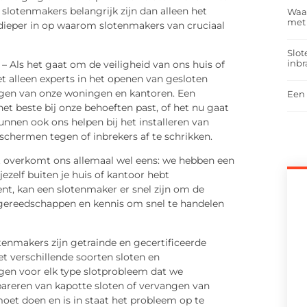
slotenmakers belangrijk zijn dan alleen het
Waar
met
 dieper in op waarom slotenmakers van cruciaal
Slot
inbr
– Als het gaat om de veiligheid van ons huis of
et alleen experts in het openen van gesloten
ligen van onze woningen en kantoren. Een
Een 
et beste bij onze behoeften past, of het nu gaat
unnen ook ons helpen bij het installeren van
chermen tegen of inbrekers af te schrikken.
t overkomt ons allemaal wel eens: we hebben een
jezelf buiten je huis of kantoor hebt
bent, kan een slotenmaker er snel zijn om de
 gereedschappen en kennis om snel te handelen
enmakers zijn getrainde en gecertificeerde
et verschillende soorten sloten en
gen voor elk type slotprobleem dat we
areren van kapotte sloten of vervangen van
moet doen en is in staat het probleem op te