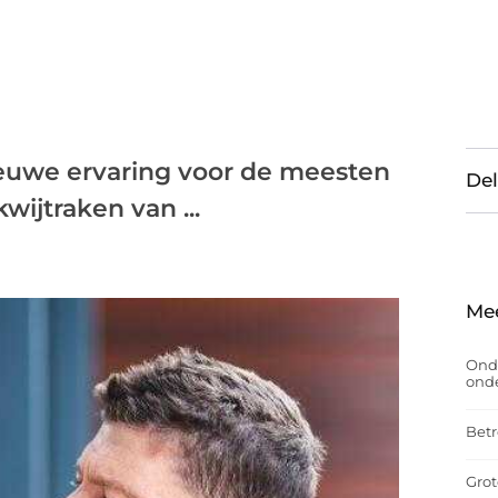
nieuwe ervaring voor de meesten
Del
wijtraken van ...
Me
Onde
onde
Betr
Grot