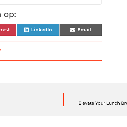
 op:
rest
LinkedIn
Email
al
Elevate Your Lunch Br