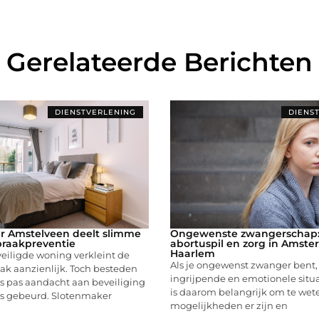
Gerelateerde Berichten
DIENSTVERLENING
DIENS
r Amstelveen deelt slimme
Ongewenste zwangerschap: 
nbraakpreventie
abortuspil en zorg in Amst
Haarlem
eiligde woning verkleint de
Als je ongewenst zwanger bent,
ak aanzienlijk. Toch besteden
ingrijpende en emotionele situat
s pas aandacht aan beveiliging
is daarom belangrijk om te wet
 is gebeurd. Slotenmaker
mogelijkheden er zijn en