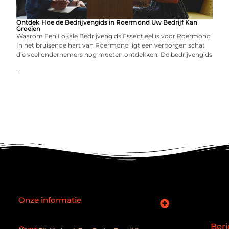
Ontdek Hoe de Bedrijvengids in Roermond Uw Bedrijf Kan
Groeien
Waarom Een Lokale Bedrijvengids Essentieel is voor Roermond
In het bruisende hart van Roermond ligt een verborgen schat
die veel ondernemers nog moeten ontdekken. De bedrijvengids
...
Onze informatie
SEO backlinks kopen: slimme zet of verouderde truc?
Hoe kan je online geld verdienen? De realiteit achter de belofte
Beri