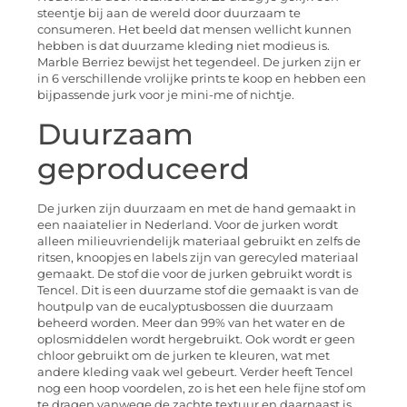
steentje bij aan de wereld door duurzaam te
consumeren. Het beeld dat mensen wellicht kunnen
hebben is dat duurzame kleding niet modieus is.
Marble Berriez bewijst het tegendeel. De jurken zijn er
in 6 verschillende vrolijke prints te koop en hebben een
bijpassende jurk voor je mini-me of nichtje.
Duurzaam
geproduceerd
De jurken zijn duurzaam en met de hand gemaakt in
een naaiatelier in Nederland. Voor de jurken wordt
alleen milieuvriendelijk materiaal gebruikt en zelfs de
ritsen, knoopjes en labels zijn van gerecyled materiaal
gemaakt. De stof die voor de jurken gebruikt wordt is
Tencel. Dit is een duurzame stof die gemaakt is van de
houtpulp van de eucalyptusbossen die duurzaam
beheerd worden. Meer dan 99% van het water en de
oplosmiddelen wordt hergebruikt. Ook wordt er geen
chloor gebruikt om de jurken te kleuren, wat met
andere kleding vaak wel gebeurt. Verder heeft Tencel
nog een hoop voordelen, zo is het een hele fijne stof om
te dragen vanwege de zachte textuur en daarnaast is