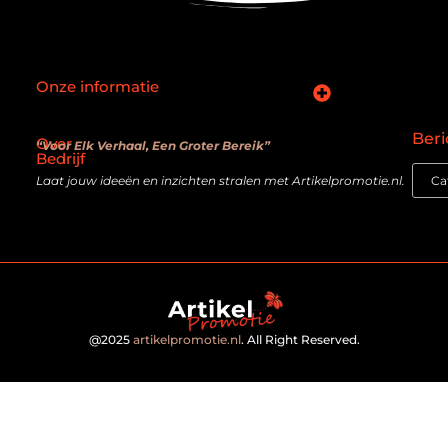
Onze informatie
SEO backlinks kopen: slimme zet of verouderde truc?
Hoe kan je online geld verdienen? De realiteit achter de belofte
Beri
Over
“Voor Elk Verhaal, Een Groter Bereik”
Bedrijf
Laat jouw ideeën en inzichten stralen met Artikelpromotie.nl.
@2025
artikelpromotie.nl
. All Right Reserved.