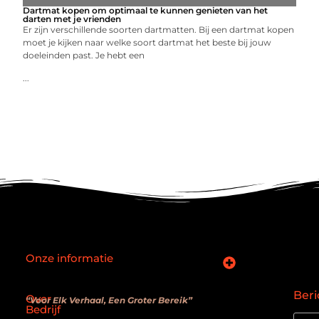
Dartmat kopen om optimaal te kunnen genieten van het
darten met je vrienden
Er zijn verschillende soorten dartmatten. Bij een dartmat kopen
moet je kijken naar welke soort dartmat het beste bij jouw
doeleinden past. Je hebt een
...
Onze informatie
SEO backlinks kopen: slimme zet of verouderde truc?
Hoe kan je online geld verdienen? De realiteit achter de belofte
Beri
Over
“Voor Elk Verhaal, Een Groter Bereik”
Bedrijf