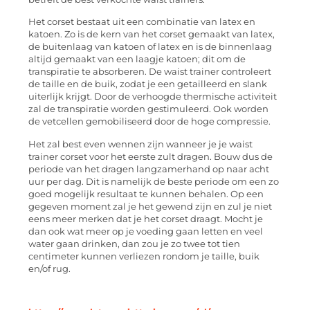
Het corset bestaat uit een combinatie van latex en
katoen. Zo is de kern van het corset gemaakt van latex,
de buitenlaag van katoen of latex en is de binnenlaag
altijd gemaakt van een laagje katoen; dit om de
transpiratie te absorberen. De waist trainer controleert
de taille en de buik, zodat je een getailleerd en slank
uiterlijk krijgt. Door de verhoogde thermische activiteit
zal de transpiratie worden gestimuleerd. Ook worden
de vetcellen gemobiliseerd door de hoge compressie.
Het zal best even wennen zijn wanneer je je waist
trainer corset voor het eerste zult dragen. Bouw dus de
periode van het dragen langzamerhand op naar acht
uur per dag. Dit is namelijk de beste periode om een zo
goed mogelijk resultaat te kunnen behalen. Op een
gegeven moment zal je het gewend zijn en zul je niet
eens meer merken dat je het corset draagt. Mocht je
dan ook wat meer op je voeding gaan letten en veel
water gaan drinken, dan zou je zo twee tot tien
centimeter kunnen verliezen rondom je taille, buik
en/of rug.