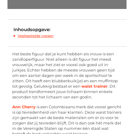
Inhoudsopgave:
Veelgestelde vragen
Het beste figuur dat je kunt hebben als vrouw is een
zandloperfiguur. Niet alleen is dit figuur het meest
vrouwelijk, maar het ziet er vooral ook goed uit in
jurkjes. Echter hebben de meeste vrouwen geen tijd
om een aantal dagen per week in de sportschool te
zitten. Dit heeft een blubberbuik(je) en een muffintop
tot gevolg. Gelukkig bestaat er een
waist trainer
. Dit
product transformeert jouw lichaam binnen enkele
seconden tot het lichaam van een godin.
Ann Cherry
is een Colombiaans merk dat vooral gericht
is op tevredenheid van haar klanten. Deze waist trainers
zijn gemaakt van de beste materialen om er zo voor te
zorgen dat jij tevreden blijft. Dit is dan ook hét merk dat
in de Verenigde Staten op nummer één staat wat
betreft de best verkochte waist trainers.