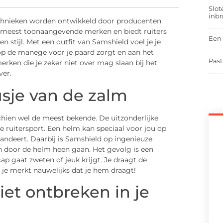
Slot
inbr
technieken worden ontwikkeld door producenten
de meest toonaangevende merken en biedt ruiters
Een 
n stijl. Met een outfit van Samshield voel je je
 op de manege voor je paard zorgt en aan het
Past
erken die je zeker niet over mag slaan bij het
ver.
sje van de zalm
hien wel de meest bekende. De uitzonderlijke
 ruitersport. Een helm kan speciaal voor jou op
ndeert. Daarbij is Samshield op ingenieuze
door de helm heen gaan. Het gevolg is een
cap gaat zweten of jeuk krijgt. Je draagt de
je merkt nauwelijks dat je hem draagt!
t ontbreken in je