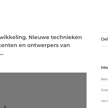
ntwikkeling. Nieuwe technieken
Del
centen en ontwerpers van
..
Me
Betr
Grot
Uw h