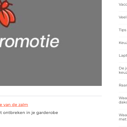
Vacc
Veel
Tips
Keu
Lapt
De j
keu
Raa
Waa
dakd
je van de zalm
 ontbreken in je garderobe
Waar
met