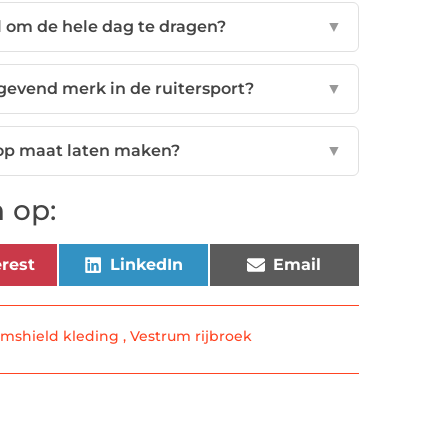
l om de hele dag te dragen?
▼
evend merk in de ruitersport?
▼
 op maat laten maken?
▼
 op:
rest
LinkedIn
Email
mshield kleding
,
Vestrum rijbroek