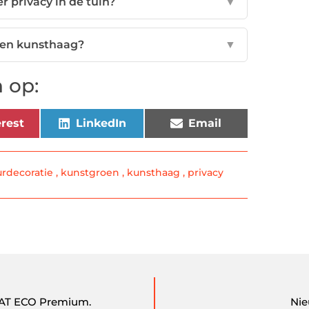
 privacy in de tuin?
▼
een kunsthaag?
▼
 op:
rest
LinkedIn
Email
urdecoratie
,
kunstgroen
,
kunsthaag
,
privacy
e DAT ECO Premium.
Nie