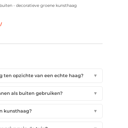
/
g ten opzichte van een echte haag?
▼
nnen als buiten gebruiken?
▼
en kunsthaag?
▼