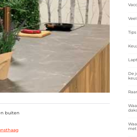
Vacc
Veel
Tips
Keu
Lapt
De j
keu
Raa
Waa
dakd
en buiten
Waar
met
unsthaag