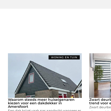
WONING EN TUIN
Waarom steeds meer huiseigenaren
Zwart deurb
kiezen voor een dakdekker in
trend voor 
Amersfoort
Zwart deurbes
Een dak krijgt vaak pas aandacht wanneer er