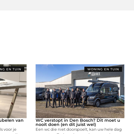
NG EN TUIN
WONING EN TUIN
ubelen van
WC verstopt in Den Bosch? Dit moet u
nooit doen (en dit juist wel)
 voor je
Een wc die niet doorspoelt, kan uw hele dag