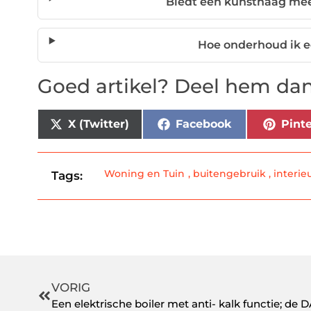
Biedt een kunsthaag meer
Hoe onderhoud ik 
Goed artikel? Deel hem dan
X (Twitter)
Facebook
Pinte
Woning en Tuin
,
buitengebruik
,
interie
Tags:
VORIG
Een elektrische boiler met anti- kalk functie; d