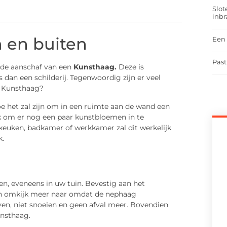
Slot
inbr
 en buiten
Een 
Past
r de aanschaf van een
Kunsthaag.
Deze is
 dan een schilderij. Tegenwoordig zijn er veel
n Kunsthaag?
e het zal zijn om in een ruimte aan de wand een
jk om er nog een paar kunstbloemen in te
 keuken, badkamer of werkkamer zal dit werkelijk
k.
d
en, eveneens in uw tuin. Bevestig aan het
een omkijk meer naar omdat de nephaag
ven, niet snoeien en geen afval meer. Bovendien
unsthaag.