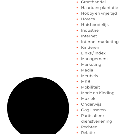
Groothandel
Haartransplantatie
Hobby en vrije tijd
Horeca
Huishoudelijk
Industrie
Internet
Internet marketing
Kinderen
Links / Index
Management
Marketing
Media
Meubels
MKB
Mobiliteit
Mode en Kleding
Muziek
Onderwijs
Oog Laseren
Particuliere
dienstverlening
Rechten
Relatie