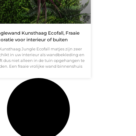
glewand Kunsthaag Ecofall, Fraaie
oratie voor interieur of buiten
Kunsthaag Jungle Ecofall matjes zijn zeer
chikt in uw interieur als wandbekleding en
ft dus niet alleen in de tuin opgehangen te
den. Een fraaie vrolijke wand binnenshuis