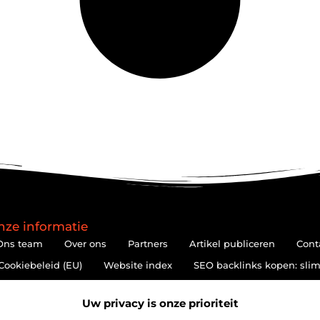
nze informatie
Ons team
Over ons
Partners
Artikel publiceren
Cont
Cookiebeleid (EU)
Website index
SEO backlinks kopen: slim
Hoe kan je online geld verdienen? De realiteit achter de belofte
Uw privacy is onze prioriteit