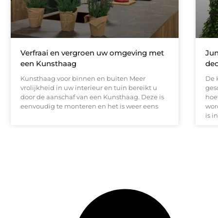
Verfraai en vergroen uw omgeving met
Jun
een Kunsthaag
dec
Kunsthaag voor binnen en buiten Meer
De 
vrolijkheid in uw interieur en tuin bereikt u
ges
door de aanschaf van een Kunsthaag. Deze is
hoe
eenvoudig te monteren en het is weer eens
wor
is in