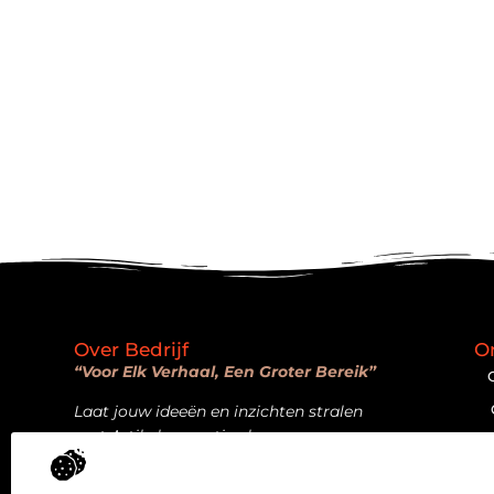
Over Bedrijf
O
“Voor Elk Verhaal, Een Groter Bereik”
Laat jouw ideeën en inzichten stralen
met Artikelpromotie.nl.
Bericht categorie