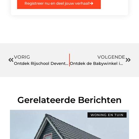
Registreer nu en deel jouw verhaal!
VORIG
VOLGENDE
Ontdek Rijschool Deventer en Begin Zelfverzekerd aan je Rijavontuur
Ontdek de Babywinkel in Tiel voor Al je Babybehoeften
Gerelateerde Berichten
WONING EN TUIN