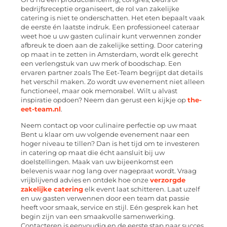
bedrijfsreceptie organiseert, de rol van zakelijke
catering is niet te onderschatten. Het eten bepaalt vaak
de eerste én laatste indruk. Een professioneel cateraar
weet hoe u uw gasten culinair kunt verwennen zonder
afbreuk te doen aan de zakelijke setting. Door catering
op maat in te zetten in Amsterdam, wordt elk gerecht
een verlengstuk van uw merk of boodschap. Een
ervaren partner zoals The Eet-Team begrijpt dat details
het verschil maken. Zo wordt uw evenement niet alleen
functioneel, maar ook memorabel. Wilt u alvast
inspiratie opdoen? Neem dan gerust een kijkje op
the-
eet-team.nl
.
Neem contact op voor culinaire perfectie op uw maat
Bent u klaar om uw volgende evenement naar een
hoger niveau te tillen? Dan is het tijd om te investeren
in catering op maat die écht aansluit bij uw
doelstellingen. Maak van uw bijeenkomst een
belevenis waar nog lang over nagepraat wordt. Vraag
vrijblijvend advies en ontdek hoe onze
verzorgde
zakelijke catering
elk event laat schitteren. Laat uzelf
en uw gasten verwennen door een team dat passie
heeft voor smaak, service en stijl. Eén gesprek kan het
begin zijn van een smaakvolle samenwerking.
Contacteren is eenvoudig en de eerste stap naar succes.