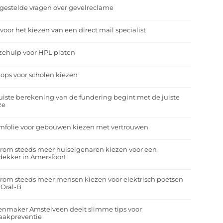
gestelde vragen over gevelreclame
 voor het kiezen van een direct mail specialist
zehulp voor HPL platen
ops voor scholen kiezen
uiste berekening van de fundering begint met de juiste
ze
mfolie voor gebouwen kiezen met vertrouwen
rom steeds meer huiseigenaren kiezen voor een
ekker in Amersfoort
om steeds meer mensen kiezen voor elektrisch poetsen
 Oral-B
enmaker Amstelveen deelt slimme tips voor
aakpreventie