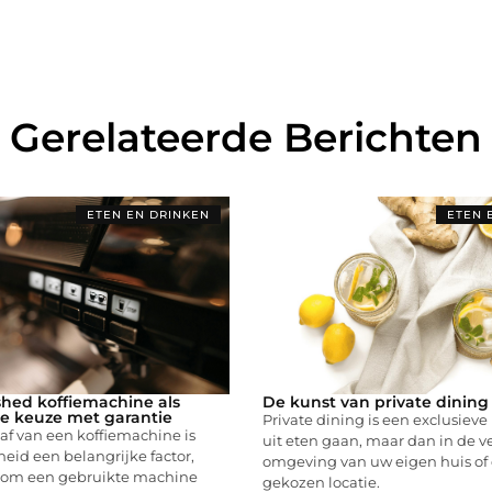
Gerelateerde Berichten
ETEN EN DRINKEN
ETEN 
shed koffiemachine als
De kunst van private dining
e keuze met garantie
Private dining is een exclusiev
af van een koffiemachine is
uit eten gaan, maar dan in de 
id een belangrijke factor,
omgeving van uw eigen huis of 
et om een gebruikte machine
gekozen locatie.