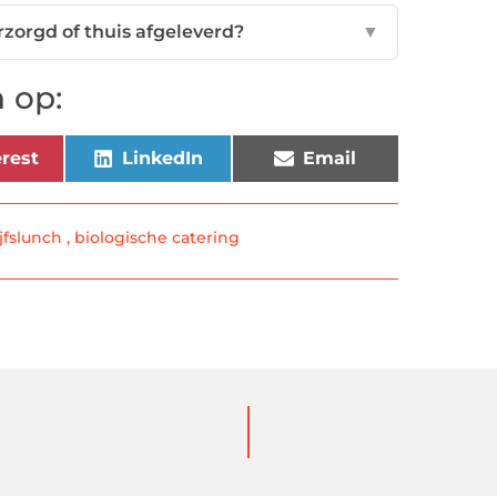
rzorgd of thuis afgeleverd?
▼
 op:
rest
LinkedIn
Email
jfslunch
,
biologische catering