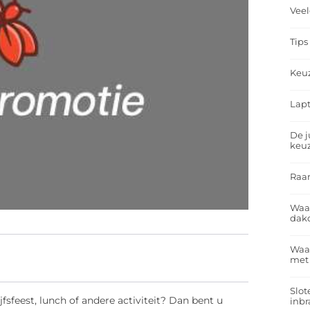
Veel
Tips
Keu
Lapt
De j
keu
Raa
Waa
dakd
Waar
met
Slot
fsfeest, lunch of andere activiteit? Dan bent u
inbr