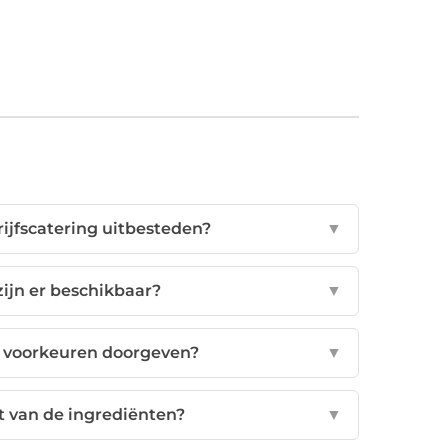
rijfscatering uitbesteden?
▼
zijn er beschikbaar?
▼
n voorkeuren doorgeven?
▼
it van de ingrediënten?
▼