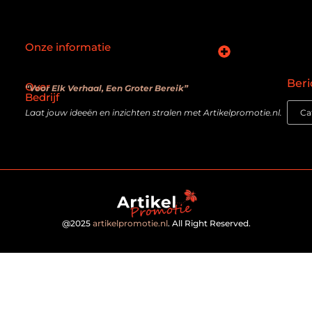
Onze informatie
SEO backlinks kopen: slimme zet of verouderde truc?
Hoe kan je online geld verdienen? De realiteit achter de belofte
Beri
Over
“Voor Elk Verhaal, Een Groter Bereik”
Bedrijf
Laat jouw ideeën en inzichten stralen met Artikelpromotie.nl.
@2025
artikelpromotie.nl
. All Right Reserved.