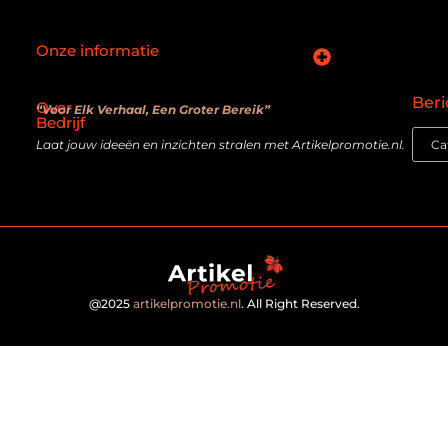
Onze informatie
SEO backlinks kopen: slimme zet of verouderde truc?
Hoe kan je online geld verdienen? De realiteit achter de belofte
Beri
Over
“Voor Elk Verhaal, Een Groter Bereik”
Bedrijf
Laat jouw ideeën en inzichten stralen met Artikelpromotie.nl.
@2025
artikelpromotie.nl
. All Right Reserved.