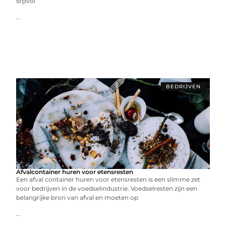
stijlvol
...
BEDRIJVEN
Afvalcontainer huren voor etensresten
Een afval container huren voor etensresten is een slimme zet
voor bedrijven in de voedselindustrie. Voedselresten zijn een
belangrijke bron van afval en moeten op
...