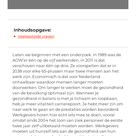
Inhoudsopgave:
Veelgestelde vragen
Laten we beginnen met een onderzoek. In 1989 was de
AOW’er één op de vijf werkenden, in 2011 is dat
versch
ove
n naar één op drie. Ze voorspellen dat er in
2038 voor elke 65-plussen maar twee mensen aan het
werk zijn. Economisch is dat voor Nederland
onhaalbaar waardoor mensen langer moeten
doorwerken. Om langer te werken moet de gezondheid
van de bevolking optimaal zijn. Wanneer je
gezondheid in balans is met je lichaam en loopbaan,
heb je meer
vitaliteit carrierepoort
. Je hebt meer zin om
naar werk te gaan en de prestaties worden bevorderd.
Werkgevers
horen hier echt iets mee te doen
,
vooral
omdat sinds 2004 het loon van ziek personeel de eerste
twee jaar zelf uitbetaald moeten worden.
Werkgevers
moeten uit hunzelf iets aan de gezondheid van hun