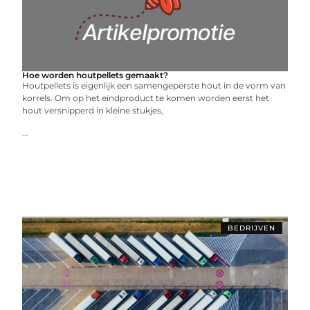
Hoe worden houtpellets gemaakt?
Houtpellets is eigenlijk een samengeperste hout in de vorm van
korrels. Om op het eindproduct te komen worden eerst het
hout versnipperd in kleine stukjes,
...
BEDRIJVEN