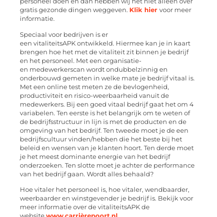
personeel doen en dan hebben wij het niet alleen over
gratis gezonde dingen weggeven.
Klik hier
voor meer
informatie.
Speciaal voor bedrijven is er
een
vitaliteitsAPK
ontwikkeld. Hiermee kan je in kaart
brengen hoe het met de vitaliteit zit binnen je bedrijf
en het personeel. Met een organisatie-
en
medewerker
scan
wordt
ondubbelzinnig
en
onderbouwd gemeten in welke mate je bedrijf vitaal is.
Met een online test meten ze de bevlogenheid,
productiviteit en risico-weerbaarheid vanuit de
medewerker
s. Bij een goed
vitaal
bedrijf gaat het om 4
variabelen. Ten eerste is het belangrijk om te weten of
de bedrijfsstructuur in lijn is met de producten en de
omgeving van het bedrijf. Ten tweede moet je de een
bedrijfscultuur vinden/hebben die het beste bij het
beleid en wensen van je klanten hoort. Ten derde moet
je het meest dominante energie van het bedrijf
onderzoeken.
Ten slotte moet je achter de performance
van het bedrijf gaan. Wordt alles behaald?
Hoe vitaler het personeel is, hoe vitaler, wendbaarder,
weerbaarder en winstgevender je bedrijf is. Bekijk voor
meer informatie over de
vitaliteitsAPK
de
website
www.carrière
poort.nl
.