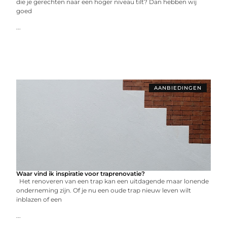
die je gerechten naar een hoger niveau tilt? Dan hebben wij
goed
...
AANBIEDINGEN
Waar vind ik inspiratie voor traprenovatie?
Het renoveren van een trap kan een uitdagende maar lonende
onderneming zijn. Of je nu een oude trap nieuw leven wilt
inblazen of een
...