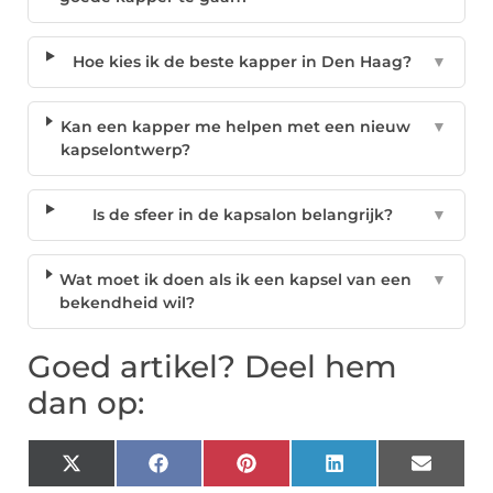
Hoe kies ik de beste kapper in Den Haag?
▼
Kan een kapper me helpen met een nieuw
▼
kapselontwerp?
Is de sfeer in de kapsalon belangrijk?
▼
Wat moet ik doen als ik een kapsel van een
▼
bekendheid wil?
Goed artikel? Deel hem
dan op:
X
Facebook
Pinterest
LinkedIn
Email
(Twitter)